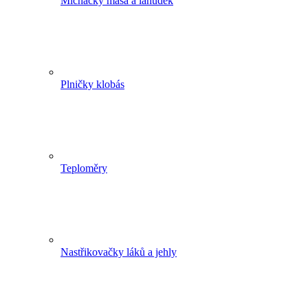
Míchačky masa a lahůdek
Plničky klobás
Teploměry
Nastřikovačky láků a jehly