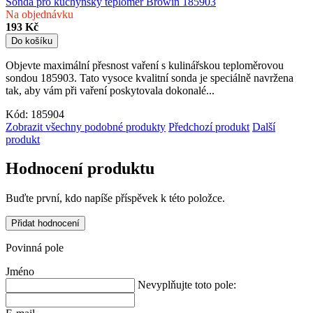
Sonda pro kuchyňský teploměr Browin 185903
Na objednávku
193 Kč
Do košíku
Objevte maximální přesnost vaření s kulinářskou teploměrovou
sondou 185903. Tato vysoce kvalitní sonda je speciálně navržena
tak, aby vám při vaření poskytovala dokonalé...
Kód:
185904
Zobrazit všechny podobné produkty
Předchozí produkt
Další
produkt
Hodnocení produktu
Buďte první, kdo napíše příspěvek k této položce.
Přidat hodnocení
Povinná pole
Jméno
Nevyplňujte toto pole: