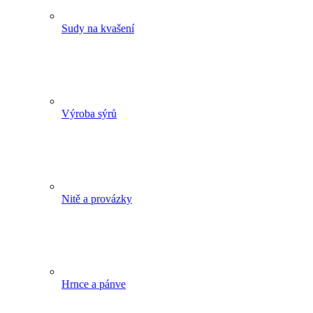
Sudy na kvašení
Výroba sýrů
Nitě a provázky
Hrnce a pánve