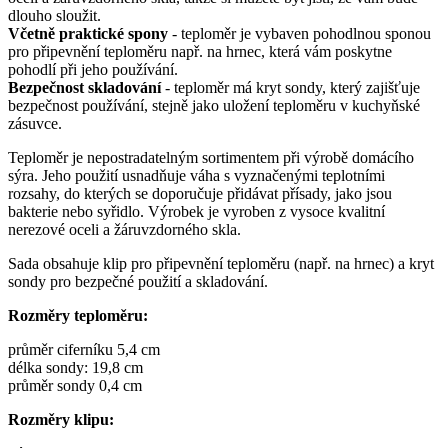
dlouho sloužit.
Včetně praktické spony
- teploměr je vybaven pohodlnou sponou
pro připevnění teploměru např. na hrnec, která vám poskytne
pohodlí při jeho používání.
Bezpečnost skladování
- teploměr má kryt sondy, který zajišťuje
bezpečnost používání, stejně jako uložení teploměru v kuchyňské
zásuvce.
Teploměr je nepostradatelným sortimentem při výrobě domácího
sýra. Jeho použití usnadňuje váha s vyznačenými teplotními
rozsahy, do kterých se doporučuje přidávat přísady, jako jsou
bakterie nebo syřidlo. Výrobek je vyroben z vysoce kvalitní
nerezové oceli a žáruvzdorného skla.
Sada obsahuje klip pro připevnění teploměru (např. na hrnec) a kryt
sondy pro bezpečné použití a skladování.
Rozměry teploměru:
průměr ciferníku 5,4 cm
délka sondy: 19,8 cm
průměr sondy 0,4 cm
Rozměry klipu: