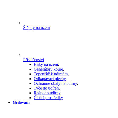
Štěpky na uzení
Příslušenství
Háky na uzení
,
Generátory kouře
,
Topeniště k udírnám
,
Odkapávací plechy
,
Ochranné obaly na udírny
,
Tyče do udíren
,
Rošty do udírny
,
Čistící prostředky
Grilování