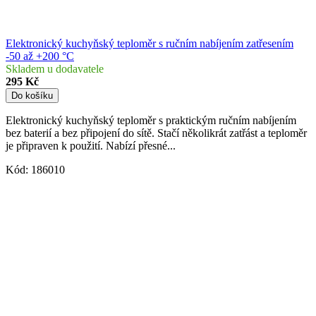
Elektronický kuchyňský teploměr s ručním nabíjením zatřesením
-50 až +200 °C
Skladem u dodavatele
295 Kč
Do košíku
Elektronický kuchyňský teploměr s praktickým ručním nabíjením
bez baterií a bez připojení do sítě. Stačí několikrát zatřást a teploměr
je připraven k použití. Nabízí přesné...
Kód:
186010