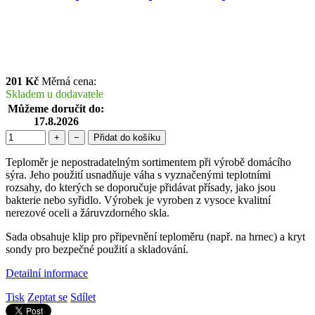
201 Kč
Měrná cena:
Skladem u dodavatele
Můžeme doručit do:
17.8.2026
+
−
Přidat do košíku
Teploměr je nepostradatelným sortimentem při výrobě domácího
sýra. Jeho použití usnadňuje váha s vyznačenými teplotními
rozsahy, do kterých se doporučuje přidávat přísady, jako jsou
bakterie nebo syřidlo. Výrobek je vyroben z vysoce kvalitní
nerezové oceli a žáruvzdorného skla.
Sada obsahuje klip pro připevnění teploměru (např. na hrnec) a kryt
sondy pro bezpečné použití a skladování.
Detailní informace
Tisk
Zeptat se
Sdílet