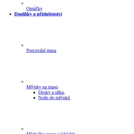
Omáčky
Doplňky a příslušenství
Porcování masa
Mlýnky na maso
Desky a sítka
,
Nože do mlýnků