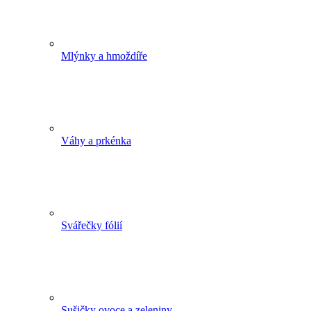
Mlýnky a hmoždíře
Váhy a prkénka
Svářečky fólií
Sušičky ovoce a zeleniny