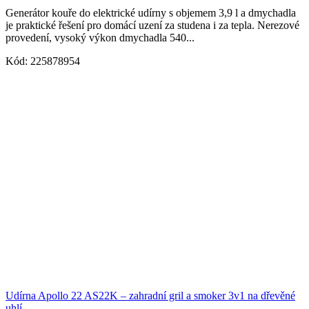
Generátor kouře do elektrické udírny s objemem 3,9 l a dmychadla
je praktické řešení pro domácí uzení za studena i za tepla. Nerezové
provedení, vysoký výkon dmychadla 540...
Kód:
225878954
Udírna Apollo 22 AS22K – zahradní gril a smoker 3v1 na dřevěné
uhlí