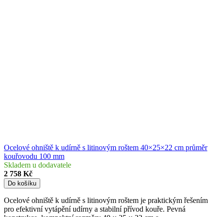
Ocelové ohniště k udírně s litinovým roštem 40×25×22 cm průměr
kouřovodu 100 mm
Skladem u dodavatele
2 758 Kč
Do košíku
Ocelové ohniště k udírně s litinovým roštem je praktickým řešením
pro efektivní vytápění udírny a stabilní přívod kouře. Pevná