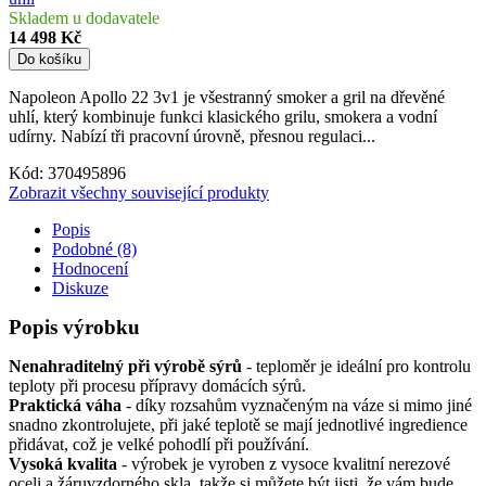
Skladem u dodavatele
14 498 Kč
Do košíku
Napoleon Apollo 22 3v1 je všestranný smoker a gril na dřevěné
uhlí, který kombinuje funkci klasického grilu, smokera a vodní
udírny. Nabízí tři pracovní úrovně, přesnou regulaci...
Kód:
370495896
Zobrazit všechny související produkty
Popis
Podobné (8)
Hodnocení
Diskuze
Popis výrobku
Nenahraditelný při výrobě sýrů
- teploměr je ideální pro kontrolu
teploty při procesu přípravy domácích sýrů.
Praktická váha
- díky rozsahům vyznačeným na váze si mimo jiné
snadno zkontrolujete, při jaké teplotě se mají jednotlivé ingredience
přidávat, což je velké pohodlí při používání.
Vysoká kvalita
- výrobek je vyroben z vysoce kvalitní nerezové
oceli a žáruvzdorného skla, takže si můžete být jisti, že vám bude