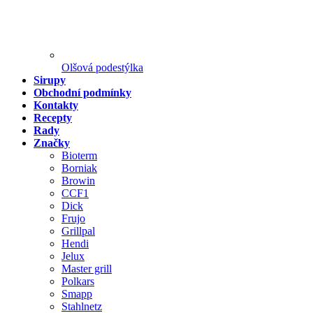
Olšová podestýlka
Sirupy
Obchodní podmínky
Kontakty
Recepty
Rady
Značky
Bioterm
Borniak
Browin
CCF1
Dick
Frujo
Grillpal
Hendi
Jelux
Master grill
Polkars
Smapp
Stahlnetz