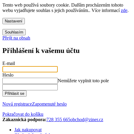
Tento web používá soubory cookie. Dalším procházením tohoto
webu vyjadřujete souhlas s jejich používáním.. Více informací
zde
.
Nastavení
Souhlasím
Přejít na obsah
Přihlášení k vašemu účtu
E-mail
Heslo
Nemůžete vyplnit toto pole
Přihlásit se
Nová registrace
Zapomenuté heslo
Pokračovat do košíku
Zákaznická podpora:
728 355 665
obchod@ziner.cz
Jak nakupovat