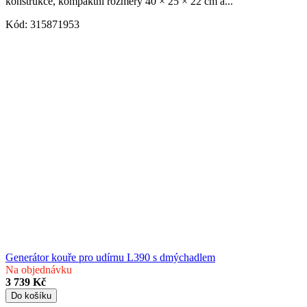
konstrukce, kompaktní rozměry 40 × 25 × 22 cm a...
Kód:
315871953
Generátor kouře pro udírnu L390 s dmýchadlem
Na objednávku
3 739 Kč
Do košíku