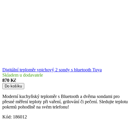
Digitální teploměr vpichový 2 sondy s bluetooth Tuya
Skladem u dodavatele
870 Kč
Do košíku
Moderní kuchyňský teploměr s Bluetooth a dvěma sondami pro
přesné měření teploty při vaření, grilování či pečení. Sledujte teplotu
pokrmů pohodlně na svém telefonu!
Kód:
186012