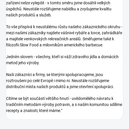
zařízení nelze vylepšit - v tomto směru jsme dosáhli velkých
úspěchů. Neustále rozšiřujeme nabídku a zvyšujeme kvalitu
našich produktů a služeb.
To vše přispívá k neustálému růstu našeho zákaznického okruhu -
mezi našimi zákazníky najdete vášnivé rybáře a lovce, zahrádkáře
a majitele venkovských rekreačních areálů. Směřujeme také k
filozofii Slow Food a milovníkům amerického barbecue.
Jedním slovem - všechny, kteří si váží zdravého jídla a domácích
metod jeho výroby.
Naši zákazníci a firmy, se kterými spolupracujeme, jsou
roztroušeni po celé Evropě i mimo ni. Neustále rozšiřujeme
distribuční místa našich produktů a jsme otevření spolupráci.
Cítíme se být součástí většího hnutí - uvědomělého návratu k
tradičním metodám výroby potravin, a s naším komunitou sdílíme
recepty a znalosti, které máme."