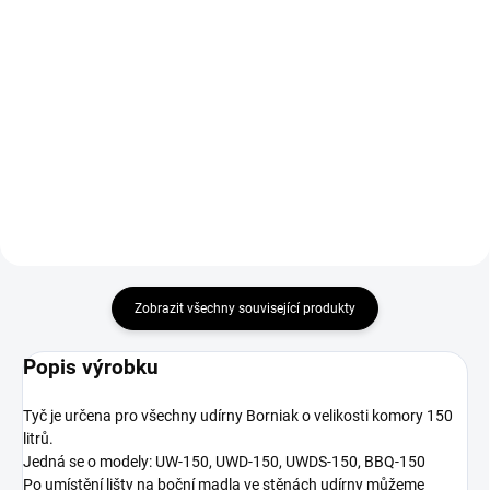
cena:
Do košíku
Do košíku
Napoleon Apollo 22 3v1 je
všestranný smoker a gril na
Bukové štěpky na uzení – suché,
dřevěné uhlí, který kombinuje
čisté a certifikované. Pro maso,
funkci klasického grilu, smokera a
ryby i drůbež. Vhodné do všech
vodní udírny. Nabízí tři pracovní
typů udíren.
úrovně, přesnou regulaci...
Zobrazit všechny související produkty
Popis výrobku
Tyč je určena pro všechny udírny Borniak o velikosti komory 150
litrů.
Jedná se o modely: UW-150, UWD-150, UWDS-150, BBQ-150
Po umístění lišty na boční madla ve stěnách udírny můžeme