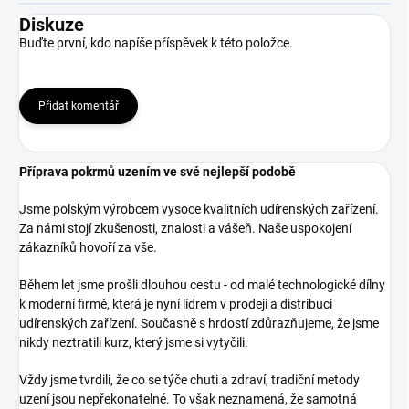
Diskuze
Buďte první, kdo napíše příspěvek k této položce.
Přidat komentář
Příprava pokrmů uzením ve své nejlepší podobě
Jsme polským výrobcem vysoce kvalitních udírenských zařízení.
Za námi stojí zkušenosti, znalosti a vášeň. Naše uspokojení
zákazníků hovoří za vše.
Během let jsme prošli dlouhou cestu - od malé technologické dílny
k moderní firmě, která je nyní lídrem v prodeji a distribuci
udírenských zařízení. Současně s hrdostí zdůrazňujeme, že jsme
nikdy neztratili kurz, který jsme si vytyčili.
Vždy jsme tvrdili, že co se týče chuti a zdraví, tradiční metody
uzení jsou nepřekonatelné. To však neznamená, že samotná