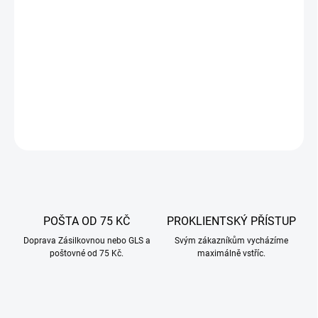
Tyč je určena pro všechny udírny Borniak o velikosti komory 150
litrů.
Jedná se o modely: UW-150, UWD-150, UWDS-150, BBQ-150
Po umístění lišty na boční madla ve stěnách udírny můžeme
výrobky zavěsit na háčky ve více řadách.
DETAILNÍ INFORMACE
ZEPTAT SE
POŠTA OD 75 KČ
PROKLIENTSKÝ PŘÍSTUP
Doprava Zásilkovnou nebo GLS a
Svým zákazníkům vycházíme
poštovné od 75 Kč.
maximálně vstříc.