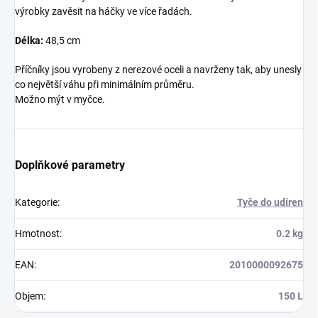
výrobky zavěsit na háčky ve více řadách.
Délka:
48,5 cm
Příčníky jsou vyrobeny z nerezové oceli a navrženy tak, aby unesly
co největší váhu při minimálním průměru.
Možno mýt v myčce.
Doplňkové parametry
Kategorie
:
Tyče do udíren
Hmotnost
:
0.2 kg
EAN
:
2010000092675
Objem
:
150 L