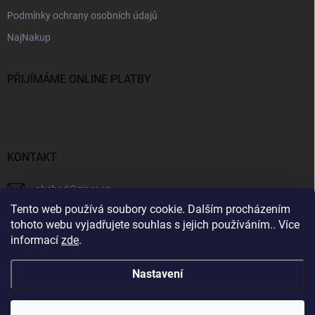
Podmínky ochrany osobních údajů
NajNakup
PŘIJÍMÁME ONLINE PLATBY
KONTAKT
obchod
@
ziner.cz
Tento web používá soubory cookie. Dalším procházením
728 355 665
tohoto webu vyjadřujete souhlas s jejich používáním.. Více
informací
zde
.
Nastavení
Copyright 2026
ZINER
. Všechna práva vyhrazena.