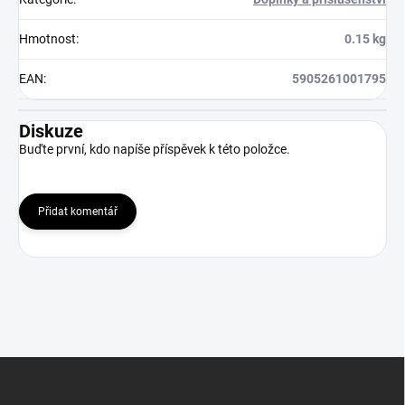
Hmotnost
:
0.15 kg
EAN
:
5905261001795
Diskuze
Buďte první, kdo napíše příspěvek k této položce.
Přidat komentář
Z
á