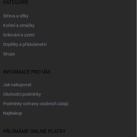
p
KATEGORIE
a
t
Střeva a síťky
í
Koření a omáčky
Grilování a uzení
Doplňky a příslušenství
Sirupy
INFORMACE PRO VÁS
Jak nakupovat
Obchodní podmínky
Podmínky ochrany osobních údajů
NajNakup
PŘIJÍMÁME ONLINE PLATBY