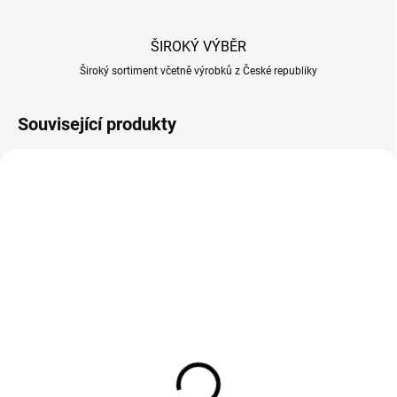
ŠIROKÝ VÝBĚR
Široký sortiment včetně výrobků z České republiky
Související produkty
NA OBJEDNÁVKU
NA OBJEDNÁVKU
Vakuová svářečka
Vroubkované sáčky pro
potravin 28cm 110W
vakuové balení
150x200mm
1 500 Kč
197 Kč