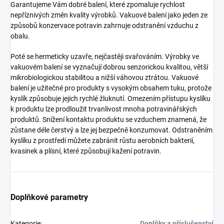
Garantujeme Vám dobré balení, které zpomaluje rychlost
nepříznivých změn kvality výrobků. Vakuové balení jako jeden ze
způsobů konzervace potravin zahrnuje odstranění vzduchu z
obalu.
Poté se hermeticky uzavře, nejčastěji svařováním. Výrobky ve
vakuovém balení se vyznačují dobrou senzorickou kvalitou, větší
mikrobiologickou stabilitou a nižší váhovou ztrátou. Vakuové
balení je užitečné pro produkty s vysokým obsahem tuku, protože
kyslík způsobuje jejich rychlé žluknutí. Omezením přístupu kyslíku
k produktu lze prodloužit trvanlivost mnoha potravinářských
produktů. Snížení kontaktu produktu se vzduchem znamená, že
zůstane déle čerstvý a lze jej bezpečně konzumovat. Odstraněním
kyslíku z prostředí můžete zabránit růstu aerobních bakterií,
kvasinek a plísní, které způsobují kažení potravin.
Doplňkové parametry
Kategorie
:
Doplňky a příslušenství