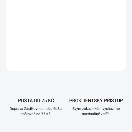
Hlavním účelem vroubkované fólie je účinná ochrana výrobku,
zachování kvality a prodloužení trvanlivosti balených výrobků,
tedy masa a masných výrobků, mléčných výrobků (např. sýrů),
ryb, produktů rychlého občerstvení, ovoce a zeleniny. Garantujeme
Vám dobré balení, které zpomaluje rychlost nepříznivých změn
kvality výrobků.
DETAILNÍ INFORMACE
ZEPTAT SE
POŠTA OD 75 KČ
PROKLIENTSKÝ PŘÍSTUP
Doprava Zásilkovnou nebo GLS a
Svým zákazníkům vycházíme
poštovné od 75 Kč.
maximálně vstříc.