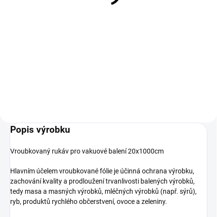
Do košíku
Do košíku
Multifunkční zařízení, které
musíte mít ve vlastní kuchyni!
Vakuové balicí sáčky, rozměr
Vakuovačka vám umožní nejen
150x250mm, tloušťka 90µm -
zavakuovat potraviny a
vroubkované. Balení obsahuje
prodloužit tak jejich trvanlivost,
100 ks. Sáčky určené pro
ale také připravovat pokrmy...
bezkomorové vakuové balicí
stroje s externím odsáváním.
Používají...
Popis výrobku
Vroubkovaný rukáv pro vakuové balení 20x1000cm
Hlavním účelem vroubkované fólie je účinná ochrana výrobku,
zachování kvality a prodloužení trvanlivosti balených výrobků,
tedy masa a masných výrobků, mléčných výrobků (např. sýrů),
ryb, produktů rychlého občerstvení, ovoce a zeleniny.