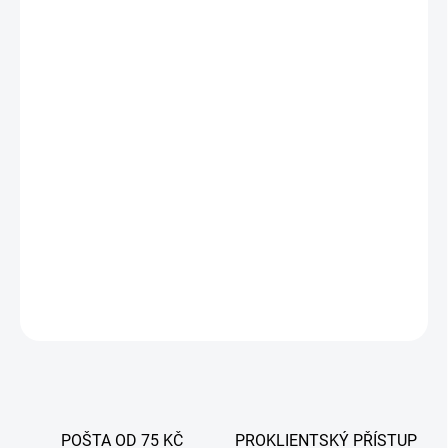
−
+
Přidat do košíku
Vakuové balicí sáčky, rozměr 150x250mm, tloušťka 90µm -
vroubkované.
Balení obsahuje 100 ks. Sáčky určené pro bezkomorové vakuové
balicí stroje s externím odsáváním.
Používají se k ochraně potravinářských výrobků.
DETAILNÍ INFORMACE
ZEPTAT SE
POŠTA OD 75 KČ
PROKLIENTSKÝ PŘÍSTUP