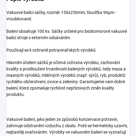
Vakuové balicí sáčky, rozměr 150x250mm, tloušťka 90µm -
vroubkované.
Balení obsahuje 100 ks. Sáčky určené pro bezkomorové vakuové
balicí stroje s externím odsáváním.
Používají se k ochraně potravinářských výrobků.
Hlavním účelem sáčků je účinná ochrana výrobku, zachování
kvality a prodloužení trvanlivosti balených výrobků, tedy masa a
masných výrobků, mléčných výrobků (např. sýrů), ryb, produktů
rychlého občerstvení, ovoce a zeleniny. Garantujeme vám dobré
balení, které zpomaluje rychlost nepříznivých změn kvality
produktu.
Vakuové balení, jako jeden ze způsobů konzervace potravin,
zahrnuje odstranění vzduchu z obalu. Poté se hermeticky uzavře,
nejčastěji svařováním. Výrobky ve vakuovém balení se vyznačují