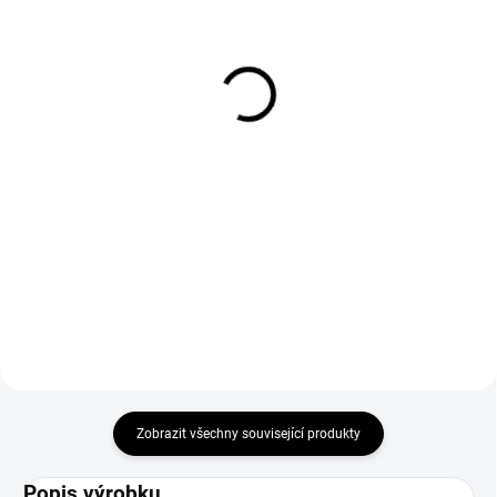
Vakuová svářečka
Vroubkované sáčky pro
potravin 28cm 110W
balení 90µm 150x250
mm 100 ks
1 500 Kč
238 Kč
Do košíku
Do košíku
Multifunkční zařízení, které
musíte mít ve vlastní kuchyni!
Hlavním účelem sáčků je účinná
Vakuovačka vám umožní nejen
ochrana výrobku, zachování
zavakuovat potraviny a
kvality a prodloužení trvanlivosti
prodloužit tak jejich trvanlivost,
balených výrobků, tedy masa a
ale také připravovat pokrmy...
masných výrobků, mléčných
výrobků (např. sýrů), ryb,...
Zobrazit všechny související produkty
Popis výrobku