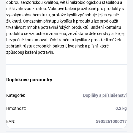
dobrou senzorickou kvalitou, větší mikrobiologickou stabilitou a
nižší váhovou ztrátou. Vakuové balení je užitečné pro produkty s
vysokým obsahem tuku, protože kyslík způsobuje jejich rychlé
žluknutí. Omezením přístupu kyslíku k produktu lze prodloužit
trvanlivost mnoha potravinářských produktů. Snížení kontaktu
produktu se vzduchem znamená, že zůstane déle čerstvý a lze jej
bezpečně konzumovat. Odstraněním kyslíku z prostředí můžete
zabránit růstu aerobních bakterií, kvasinek a plísní, které
způsobují kažení potravin.
Doplňkové parametry
Kategorie
:
Doplňky a příslušenství
Hmotnost
:
0.2 kg
EAN
:
5905261000217