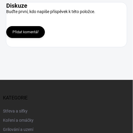
Diskuze
Buďte první, kdo napíše příspěvek k této položce.
Přidat komentář
Z
á
p
KATEGORIE
a
t
Střeva a síťky
í
Koření a omáčky
Grilování a uzení