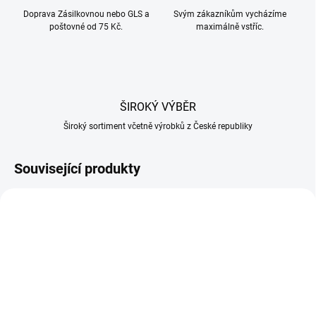
Doprava Zásilkovnou nebo GLS a
Svým zákazníkům vycházíme
poštovné od 75 Kč.
maximálně vstříc.
ŠIROKÝ VÝBĚR
Široký sortiment včetně výrobků z České republiky
Související produkty
NA OBJEDNÁVKU
SKLADEM U DODAVATELE