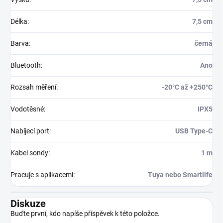
Délka
:
7,5 cm
Barva
:
černá
Bluetooth
:
Ano
Rozsah měření
:
-20°C až +250°C
Vodotěsné
:
IPX5
Nabíjecí port
:
USB Type-C
Kabel sondy
:
1 m
Pracuje s aplikacemi
:
Tuya nebo Smartlife
Diskuze
Buďte první, kdo napíše příspěvek k této položce.