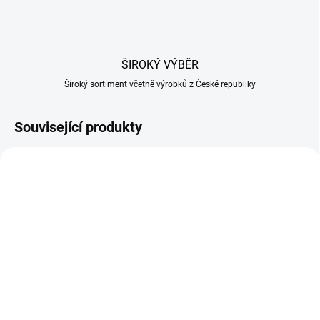
ŠIROKÝ VÝBĚR
Široký sortiment včetně výrobků z České republiky
Související produkty
SKLADEM
SKLADEM U DODAVATELE
(1 KS)
Udírna Apollo 22 AS22K
Štěpky na uzení BUK 17
– zahradní gril a smoker
kg frakce 10