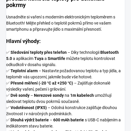
pokrmy
Usnadněte si vaření s moderním elektronickým teploměrem s
Bluetooth! Mějte přehled o teplotě pokrmů přímo ve vašem
smartphonu a připravujte jídlo s maximální přesností.
Hlavní výhody:
✅
Sledování teploty přes telefon
– Díky technologii
Bluetooth
5.0
a aplikacím
Tuya
a
Smartlife
můžete teplotu kontrolovat
odkudkoli v dosahu signálu.
✅
Teplotní alarm
– Nastavte požadovanou teplotu a typ jídla, a
teploměr vás upozorní, jakmile bude vše hotové.
✅
Přesné měření (-20 °C až +250 °C)
– Zajišťuje dokonalé
výsledky vaření, pečení i grilování.
✅
Dvě sondy
–
Nerezové sondy
na
1m kabelech
umožňují
sledovat teplotu dvou pokrmů současně.
✅
Vodotěsnost (IPX5)
– Odolná konstrukce zajišťuje dlouhou
životnost i v náročných podmínkách.
✅
Dlouhá výdrž baterie
–
600 mAh baterie
s USB-C nabíjením a
indikátorem stavu baterie.