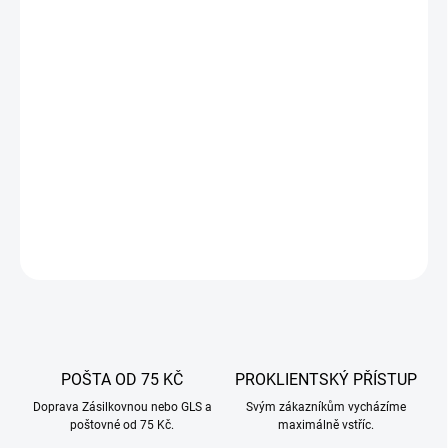
14.8.2026
−
+
Přidat do košíku
Moderní kuchyňský teploměr s Bluetooth a dvěma sondami pro
přesné měření teploty při vaření, grilování či pečení. Sledujte
teplotu pokrmů pohodlně na svém telefonu!
DETAILNÍ INFORMACE
ZEPTAT SE
POŠTA OD 75 KČ
PROKLIENTSKÝ PŘÍSTUP
Doprava Zásilkovnou nebo GLS a
Svým zákazníkům vycházíme
poštovné od 75 Kč.
maximálně vstříc.