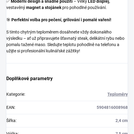
✅
Moderní design a snadné použití
– Velký
LED displej
,
vestavěný
magnet a stojánek
pro pohodlné používání.
🎯
Perfektní volba pro pečení, grilování i pomalé vaření!
S tímto chytrým teploměrem dosáhnete vždy dokonalého
výsledku – ať už připravujete šťavnatý steak, delikátní rybu nebo
pomalu tažené maso. Sledujte teplotu pohodlně na telefonu a
užijte si profesionální kulinářské zážitky!
Doplňkové parametry
Kategorie
:
Teploměry
EAN
:
5904816008968
Šířka
:
2,4 cm
Výška
:
7,5 cm