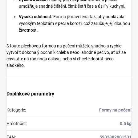
umožňuje snadné čištění, čímž šetří čas a úsilí v kuchyni.
Vysoká odolnost:
Forma je navržena tak, aby odolávala
vysokým teplotám v peci a korozi, což zaručuje její dlouhou
životnost.
S touto plechovou formou na pečení můžete snadno a rychle
vytvořit dokonalý bochník chleba nebo lahodné pečivo, ať už se
chystáte na rodinnou oslavu, nebo si chcete dopřát něco
sladkého.
Doplňkové parametry
Kategorie
:
Formy na pečení
Hmotnost
:
0.5 kg
EAN
:
5902882001531