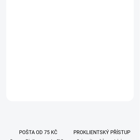
−
+
Přidat do košíku
Plechová dortová forma na pečení o rozměrech 11 x 25 x 7,5 cm je
perfektní pro přípravu lahodného chleba, ovocných koláčů a
muffinů. S kluzkými stěnami pro snadné vyjmutí a hladkým
povrchem pro jednoduchou údržbu se stane nepostradatelným
pomocníkem ve vaší kuchyni. Upečte si chutné domácí pečivo s
touto kvalitní formou!
DETAILNÍ INFORMACE
ZEPTAT SE
POŠTA OD 75 KČ
PROKLIENTSKÝ PŘÍSTUP