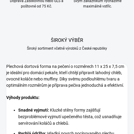
Doprava Zásilkovnou nebo GLS a
Svým zákazníkům vycházíme
poštovné od 75 Kč.
maximálně vstříc.
ŠIROKÝ VÝBĚR
Široký sortiment včetně výrobků z České republiky
Plechová dortová forma na pečení o rozměrech 11 x 25 x 7,5 cm
je ideální pro domácí pekaře, kteří chtějí připravit lahodný chléb,
ovocné koláče nebo muffiny. Díky svému podlouhlému tvaru a
optimálním rozměrům je příprava pečiva jednoduchá a efektivní.
Výhody produktu:
Snadné vyjmutí:
Kluzké stěny formy zajišťují
bezproblémové vyjmutí upečeného těsta, což usnadňuje
servírování koláčů a chlebů.
Rychlá údržba:
Hladký povrch pocínovaného plechu