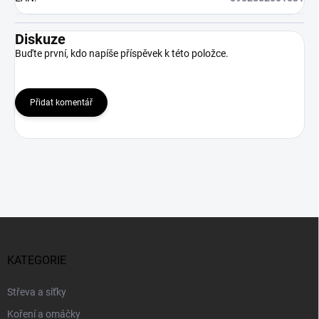
Diskuze
Buďte první, kdo napíše příspěvek k této položce.
Přidat komentář
Z
á
p
KATEGORIE
a
t
Střeva a síťky
í
Koření a omáčky