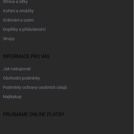
Střeva a síťky
í
Koření a omáčky
Grilování a uzení
Doplňky a příslušenství
Sirupy
INFORMACE PRO VÁS
Jak nakupovat
Obchodní podmínky
Podmínky ochrany osobních údajů
NajNakup
PŘIJÍMÁME ONLINE PLATBY