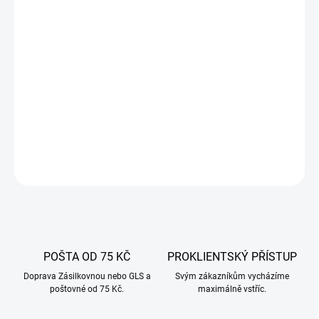
−
+
Přidat do košíku
Nerezová plnička klobás 5 l YG-03372 s 2 rychlostmi plnění,
silikonovým těsněním a 4 nástavci. Robustní provedení SS304,
ideální pro domácí i malovýrobu.
DETAILNÍ INFORMACE
ZEPTAT SE
POŠTA OD 75 KČ
PROKLIENTSKÝ PŘÍSTUP
Doprava Zásilkovnou nebo GLS a
Svým zákazníkům vycházíme
poštovné od 75 Kč.
maximálně vstříc.