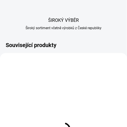
ŠIROKÝ VÝBĚR
Široký sortiment včetně výrobků z České republiky
Související produkty
SKLADEM U DODAVATELE
SKLADEM U DODAVATELE
Vepřová střeva 28/30 na
Sušený vepřový měchýř
pásce 20m PREMIUM
35 cm
251 Kč
48 Kč