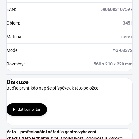
EAN
:
5906083107597
Objem
:
345 l
Materiál
:
nerez
Model
:
YG-03372
Rozměry
:
560 x 210 x 220 mm
Diskuze
Buďte první, kdo napíše příspěvek k této položce.
Přidat komentář
Yato – profesionální nářadí a gastro vybavení
Značka
Yato
je známá svou spolehlivostí, odolností a vysokou