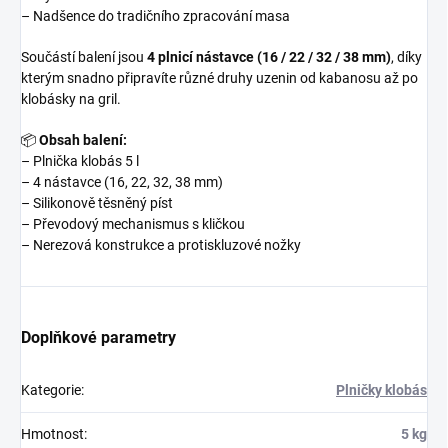
– Nadšence do tradičního zpracování masa
Součástí balení jsou
4 plnicí nástavce (16 / 22 / 32 / 38 mm)
, díky
kterým snadno připravíte různé druhy uzenin od kabanosu až po
klobásky na gril.
📦
Obsah balení:
– Plnička klobás 5 l
– 4 nástavce (16, 22, 32, 38 mm)
– Silikonově těsněný píst
– Převodový mechanismus s kličkou
– Nerezová konstrukce a protiskluzové nožky
Doplňkové parametry
Kategorie
:
Plničky klobás
Hmotnost
:
5 kg