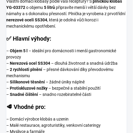
Vlastní domácí klobásy podle vaší receptury? S
plničkou klobás
YG-03372
o objemu
5 litrů
připravíte menší i větší dávky bez
námahy a s dokonalou přesností. Plnička je vyrobena z prvotřídní
nerezové oceli SS304
, která je odolná vůči korozi i
mechanickému opotřebení.
✅ Hlavní výhody:
–
Objem 5 l
– ideální pro domácnosti i menší gastronomické
provozy
–
Nerezová ocel SS304
– dlouhá životnost a snadná údržba
–
2 rychlosti plnění
– přesné dávkování díky převodovému
mechanismu
–
Silikonové těsnění
– žádné úniky náplně
–
Protiskluzové nožky
– bezpečné a stabilní použití
–
Snadné čištění
– snadno rozebiratelné části
🥩 Vhodné pro:
– Domácí výrobce klobás a uzenin
– Malé restaurace, agroturistiky, venkovní cateringy
– Myslivce a farmáře