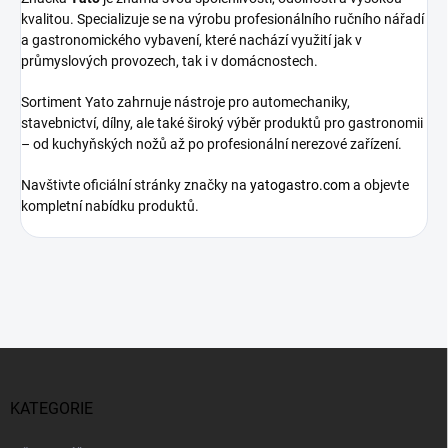
kvalitou. Specializuje se na výrobu profesionálního ručního nářadí
a gastronomického vybavení, které nachází využití jak v
průmyslových provozech, tak i v domácnostech.
Sortiment Yato zahrnuje nástroje pro automechaniky,
stavebnictví, dílny, ale také široký výběr produktů pro gastronomii
– od kuchyňských nožů až po profesionální nerezové zařízení.
Navštivte oficiální stránky značky na
yatogastro.com
a objevte
kompletní nabídku produktů.
Z
á
p
KATEGORIE
a
t