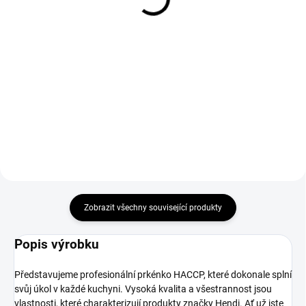
Do košíku
Do košíku
Nože z řady 1905 však umí víc,
Milujete dokonale připravené
než jen krásně vypadat.
šťavnaté steaky? Chcete, aby
Vyznačují se také vlastnostmi,
vaše vařená, pečená a grilovaná
jako jsou: Vysoce kvalitní
masa byla křehká a delikátní a
chromovaná ocel X50CrMoV15
jejich chuť zvýrazněna použitým
udrží čepel ostrou po dlouhou
kořením a marinádami?...
dobu....
Zobrazit všechny související produkty
Popis výrobku
Představujeme profesionální prkénko HACCP, které dokonale splní
svůj úkol v každé kuchyni. Vysoká kvalita a všestrannost jsou
vlastnosti, které charakterizují produkty značky Hendi. Ať už jste