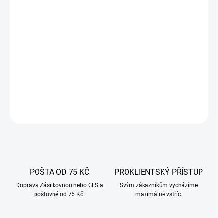
−
+
Přidat do košíku
Představujeme profesionální prkénko HACCP, které dokonale splní
svůj úkol v každé kuchyni. Vysoká kvalita a všestrannost jsou
vlastnosti, které charakterizují produkty značky Hendi. Ať už jste
profesionál nebo vaříte pro svou rodinu, tato deska je pro vás!
DETAILNÍ INFORMACE
ZEPTAT SE
POŠTA OD 75 KČ
PROKLIENTSKÝ PŘÍSTUP
Doprava Zásilkovnou nebo GLS a
Svým zákazníkům vycházíme
poštovné od 75 Kč.
maximálně vstříc.