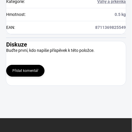
Kategorie
:
Váhy a prkénka
Hmotnost
:
0.5 kg
EAN
:
8711369825549
Diskuze
Buďte první, kdo napíše příspěvek k této položce.
Přidat komentář
Z
á