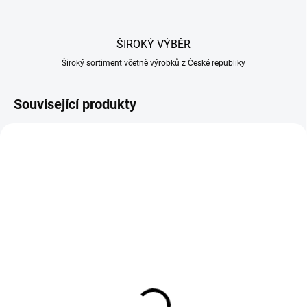
ŠIROKÝ VÝBĚR
Široký sortiment včetně výrobků z České republiky
Související produkty
SKLADEM U DODAVATELE
SKLADEM U DODAVATELE
Nůž kuchařský 21cm
Tenderizér změkčovač
1905
masa ruční
2 821 Kč
156 Kč