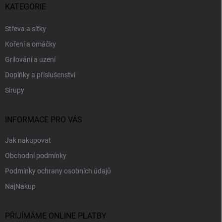
p
KATEGORIE
a
t
Střeva a síťky
í
Koření a omáčky
Grilování a uzení
Doplňky a příslušenství
Sirupy
INFORMACE PRO VÁS
Jak nakupovat
Obchodní podmínky
Podmínky ochrany osobních údajů
NajNakup
PŘIJÍMÁME ONLINE PLATBY