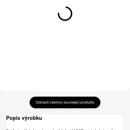
rovnou čepelí úzký tuhý
čepel úzký tuhý 18cm
513 Kč
492 Kč
Do košíku
Do košíku
Modrý řeznický nůž ErgoGrip -
Vykosťovací nůž - vyroben z
Profesionální nástroj pro náročné
chrom-molybdenové oceli,
uživatele! Dopřejte si pohodlí a
kvalitní slitiny X55CrMo14 a
přesnost při zpracování masa a
polyamidu, tedy plastu se
ryb! Tento modrý řeznický nůž
zvýšenou mechanickou
ErgoGrip má vše, co...
odolností. Profesionální řeznický
nůž "ErgoGrip"...
Zobrazit všechny související produkty
Popis výrobku