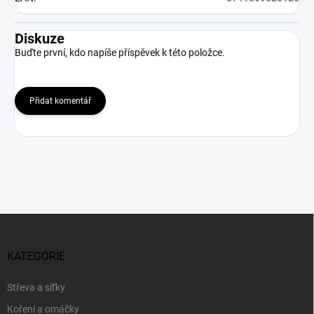
Diskuze
Buďte první, kdo napíše příspěvek k této položce.
Přidat komentář
Z
á
p
KATEGORIE
a
t
Střeva a síťky
í
Koření a omáčky