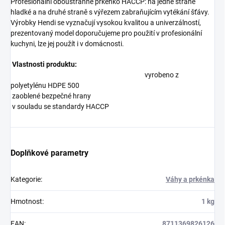
Profesionální oboustranné prkénko HACCP: na jedné straně
hladké a na druhé straně s výřezem zabraňujícím vytékání šťávy.
Výrobky Hendi se vyznačují vysokou kvalitou a univerzálností,
prezentovaný model doporučujeme pro použití v profesionální
kuchyni, lze jej použít i v domácnosti.
Vlastnosti produktu:
vyrobeno z
polyetylénu HDPE 500
zaoblené bezpečné hrany
v souladu se standardy HACCP
Doplňkové parametry
Kategorie
:
Váhy a prkénka
Hmotnost
:
1 kg
EAN
:
8711369826126