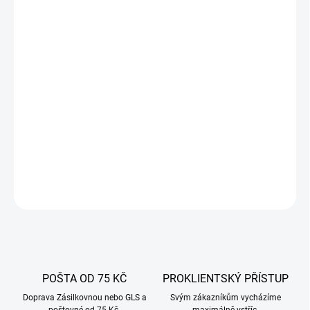
−
+
Přidat do košíku
Profesionální oboustranné prkénko HACCP: na jedné straně
hladké a na druhé straně s výřezem zabraňujícím vytékání šťávy.
Výrobky Hendi se vyznačují vysokou kvalitou a univerzálností,
prezentovaný model doporučujeme pro použití v profesionální
kuchyni, lze jej použít i v domácnosti.
DETAILNÍ INFORMACE
ZEPTAT SE
POŠTA OD 75 KČ
PROKLIENTSKÝ PŘÍSTUP
Doprava Zásilkovnou nebo GLS a
Svým zákazníkům vycházíme