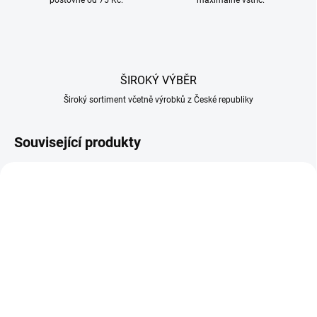
poštovné od 75 Kč.
maximálně vstříc.
ŠIROKÝ VÝBĚR
Široký sortiment včetně výrobků z České republiky
Související produkty
SKLADEM U DODAVATELE
SKLADEM U DODAVATELE
Vykosťovací nůž 21cm s
Vykosťovací nůž rovná