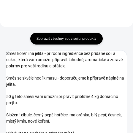
které potěší každého milovníka...
Zobrazit všechny související produkty
Směs koření na jelita - přírodní ingredience bez přidané soli a
cukru, která vám umožní připravit lahodné, aromatické a zdravé
pokrmy pro vaši rodinu a přátele.
Směs se skvěle hodí k masu - doporučujeme k přípravě náplně na
jelita.
50 g této směsi vám umožní připravit přibližně 4 kg domácího
prejtu.
Složení: cibule, černý pepř, hořčice, majoránka, bílý pepř, česnek,
mletý kmín, nové koření.