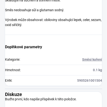
Skladujte na suchém a stinném místě.
Směs neobsahuje sůl a glutaman sodný.
Výrobek může obsahovat: obiloviny obsahující lepek, celer, sezam,
oxid siřičitý.
Doplňkové parametry
Kategorie
:
Směsi koření
Hmotnost
:
0.1 kg
EAN
:
5905261001504
Diskuze
Buďte první, kdo napíše příspěvek k této položce.