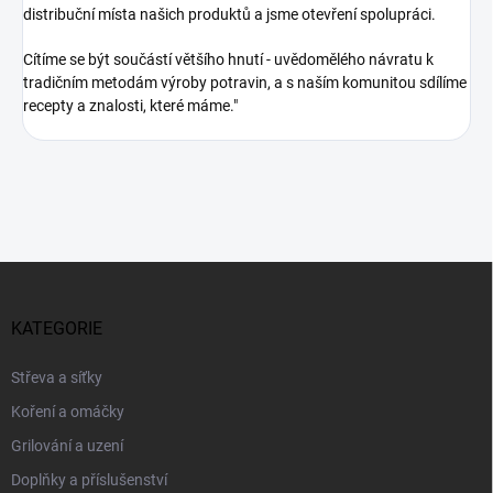
distribuční místa našich produktů a jsme otevření spolupráci.
Cítíme se být součástí většího hnutí - uvědomělého návratu k
tradičním metodám výroby potravin, a s naším komunitou sdílíme
recepty a znalosti, které máme."
Z
á
p
KATEGORIE
a
t
Střeva a síťky
í
Koření a omáčky
Grilování a uzení
Doplňky a příslušenství