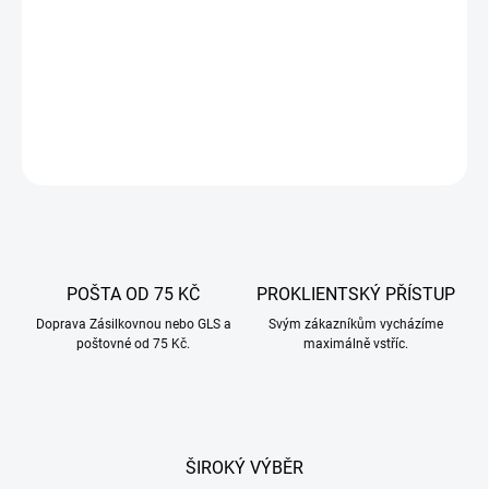
Sonda GrillEye® Iris je první ultra-přesná sonda na světě pro
měření teploty masa a okolní teploty. Zkontrolujte cílovou teplotu
masa a ovládejte okolní teplotu v mrknutí oka.
DETAILNÍ INFORMACE
ZEPTAT SE
POŠTA OD 75 KČ
PROKLIENTSKÝ PŘÍSTUP
Doprava Zásilkovnou nebo GLS a
Svým zákazníkům vycházíme
poštovné od 75 Kč.
maximálně vstříc.
ŠIROKÝ VÝBĚR