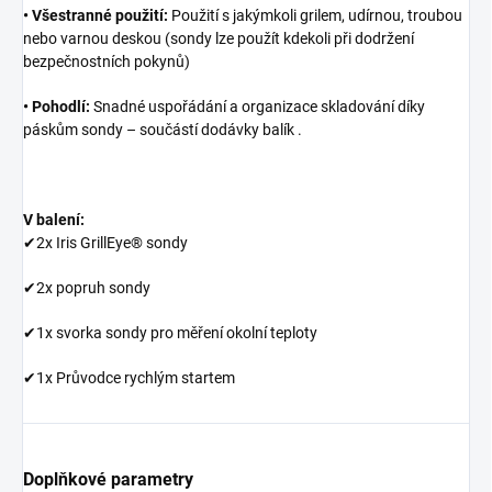
• Všestranné použití:
Použití s ​​jakýmkoli grilem, udírnou, troubou
nebo varnou deskou (sondy lze použít kdekoli při dodržení
bezpečnostních pokynů)
• Pohodlí:
Snadné uspořádání a organizace skladování díky
páskům sondy – součástí dodávky balík .
V balení:
✔2x Iris GrillEye® sondy
✔2x popruh sondy
✔1x svorka sondy pro měření okolní teploty
✔1x Průvodce rychlým startem
Doplňkové parametry