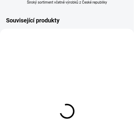
Široký sortiment včetně výrobků z České republiky
Související produkty
SKLADEM U DODAVATELE
NA OBJEDNÁVKU
Elektronický kuchyňský
Bezdrátový
teploměr bílá/černá 0-
potravinářský teploměr
250°C
-50-300°C
416 Kč
853 Kč
Do košíku
Do košíku