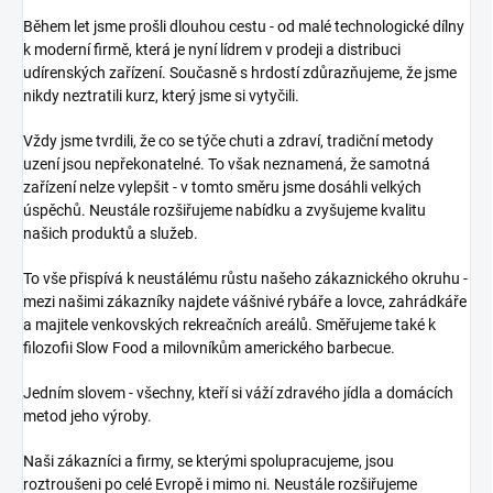
Během let jsme prošli dlouhou cestu - od malé technologické dílny
k moderní firmě, která je nyní lídrem v prodeji a distribuci
udírenských zařízení. Současně s hrdostí zdůrazňujeme, že jsme
nikdy neztratili kurz, který jsme si vytyčili.
Vždy jsme tvrdili, že co se týče chuti a zdraví, tradiční metody
uzení jsou nepřekonatelné. To však neznamená, že samotná
zařízení nelze vylepšit - v tomto směru jsme dosáhli velkých
úspěchů. Neustále rozšiřujeme nabídku a zvyšujeme kvalitu
našich produktů a služeb.
To vše přispívá k neustálému růstu našeho zákaznického okruhu -
mezi našimi zákazníky najdete vášnivé rybáře a lovce, zahrádkáře
a majitele venkovských rekreačních areálů. Směřujeme také k
filozofii Slow Food a milovníkům amerického barbecue.
Jedním slovem - všechny, kteří si váží zdravého jídla a domácích
metod jeho výroby.
Naši zákazníci a firmy, se kterými spolupracujeme, jsou
roztroušeni po celé Evropě i mimo ni. Neustále rozšiřujeme