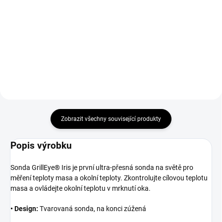
Potravinářský teploměr se
Kuchyňské teploměry jsou malé
sondou z nerezové oceli.
nástroje, ale mají velkou moc.
Zajistí, že vaše pokrmy budou
vždy perfektně připravené, i když
své kulinářské dobrodružství
teprve začínáte....
Zobrazit všechny související produkty
Popis výrobku
Sonda GrillEye® Iris je první ultra-přesná sonda na světě pro
měření teploty masa a okolní teploty. Zkontrolujte cílovou teplotu
masa a ovládejte okolní teplotu v mrknutí oka.
• Design:
Tvarovaná sonda, na konci zúžená