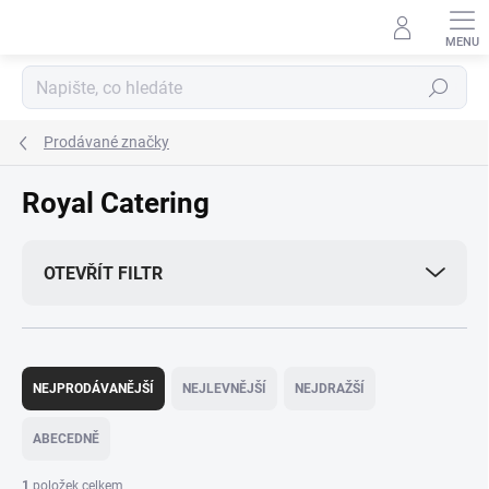
Přejít
na
obsah
Hledat
Prodávané značky
Royal Catering
OTEVŘÍT FILTR
Ř
a
NEJPRODÁVANĚJŠÍ
NEJLEVNĚJŠÍ
NEJDRAŽŠÍ
z
e
ABECEDNĚ
n
í
1
položek celkem