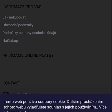
u
INFORMACE PRO VÁS
Jak nakupovat
Obchodní podmínky
Podmínky ochrany osobních údajů
NajNakup
PŘIJÍMÁME ONLINE PLATBY
KONTAKT
obchod
@
ziner.cz
Tento web používá soubory cookie. Dalším procházením
728 355 665
tohoto webu vyjadřujete souhlas s jejich používáním.. Více