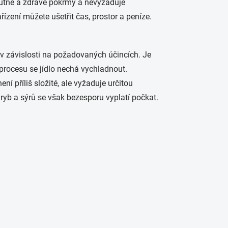
hutné a zdravé pokrmy a nevyžaduje
zení můžete ušetřit čas, prostor a peníze.
 v závislosti na požadovaných účincích. Je
procesu se jídlo nechá vychladnout.
ní příliš složité, ale vyžaduje určitou
 ryb a sýrů se však bezesporu vyplatí počkat.