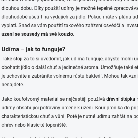
dlouhou dobu. Díky použití udírny je možné tepelně zpracováv
dlouhodobě ušetřit na výdajích za jídlo. Pokud máte v plánu udi
vyplatí. Snad se vám použití takového zařízení osvědčí a invest
uzení se sousedy má své kouzlo.
Udírna – jak to funguje?
Také stojí za to si uvědomit, jak udírna funguje, abyste mohli
obohatit jídlo o další chuť a jedinečné aroma. Umožňuje také efe
je uchováte a zabráníte volnému růstu bakterií. Mohou tak vzni
nenajdete.
Jako kouřotvorný materiál se nejčastěji používá
dřevní štěpka
n
udírny obsahující potraviny určené k uzení. Kouř proniká do p
charakteristickou chuť a vůni. Poté je nutné udírnu zahřát na p
ohřev nebo klasické topeniště.