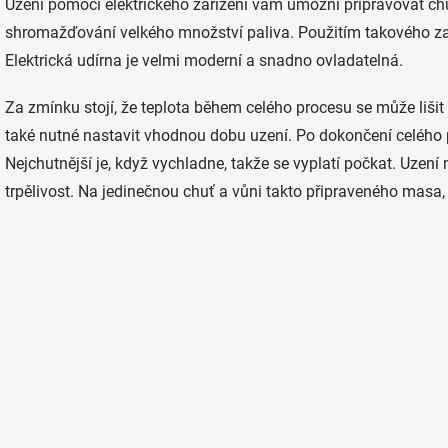
Uzení pomocí elektrického zařízení vám umožní připravovat c
shromažďování velkého množství paliva. Použitím takového zaří
Elektrická udírna je velmi moderní a snadno ovladatelná.
Za zmínku stojí, že teplota během celého procesu se může lišit
také nutné nastavit vhodnou dobu uzení. Po dokončení celého 
Nejchutnější je, když vychladne, takže se vyplatí počkat. Uzení ne
trpělivost. Na jedinečnou chuť a vůni takto připraveného masa,