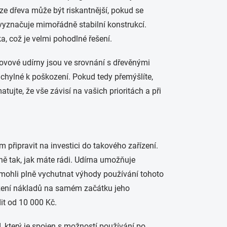
ze dřeva může být riskantnější, pokud se
vyznačuje mimořádně stabilní konstrukcí.
, což je velmi pohodlné řešení.
Kovové udírny jsou ve srovnání s dřevěnými
chylné k poškození. Pokud tedy přemýšlíte,
ujte, že vše závisí na vašich prioritách a při
em připravit na investici do takového zařízení.
ně tak, jak máte rádi. Udírna umožňuje
mohli plně vychutnat výhody používání tohoto
ožení nákladů na samém začátku jeho
it od 10 000 Kč.
 který je spojen s možností používání po