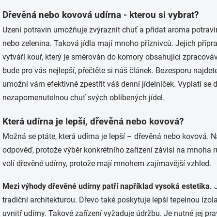
Dřevěná nebo kovová udírna - kterou si vybrat?
Uzení potravin umožňuje zvýraznit chuť a přidat aroma potravi
nebo zelenina. Taková jídla mají mnoho příznivců. Jejich příp
vytváří kouř, který je směrován do komory obsahující zpracováv
bude pro vás nejlepší, přečtěte si náš článek. Bezesporu najdet
umožní vám efektivně zpestřit váš denní jídelníček. Vyplatí se do
nezapomenutelnou chuť svých oblíbených jídel.
Která udírna je lepší, dřevěná nebo kovová?
Možná se ptáte, která udírna je lepší – dřevěná nebo kovová. 
odpověď, protože výběr konkrétního zařízení závisí na mnoha rů
volí dřevěné udírny, protože mají mnohem zajímavější vzhled.
Mezi výhody dřevěné udírny patří například vysoká estetika.
J
tradiční architekturou. Dřevo také poskytuje lepší tepelnou izol
uvnitř udírny. Takové zařízení vyžaduje údržbu. Je nutné jej pra