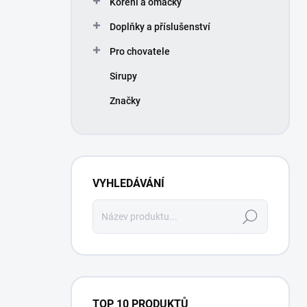
Koření a omáčky
í
p
Doplňky a příslušenství
a
n
Pro chovatele
e
Sirupy
l
Značky
VYHLEDÁVÁNÍ
Hledat
TOP 10 PRODUKTŮ