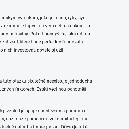
nářským výrobkům, jako je maso, ryby, sýr
rava zahrnuje topení dřevem nebo štěpkou. To
ané potraviny. Pokud přemýšlíte, jaká udírna
e zařízení, které bude perfektně fungovat a
 nich investovat, abyste si užili
Na tuto otázku skutečně neexistuje jednoduchá
zných faktorech. Estéti většinou ochotněji
ejí vzhled je spojen především s přírodou a
aci, což může pomoci udržet stabilní teplotu
videlně natírat a impregnovat. Dřevo je také