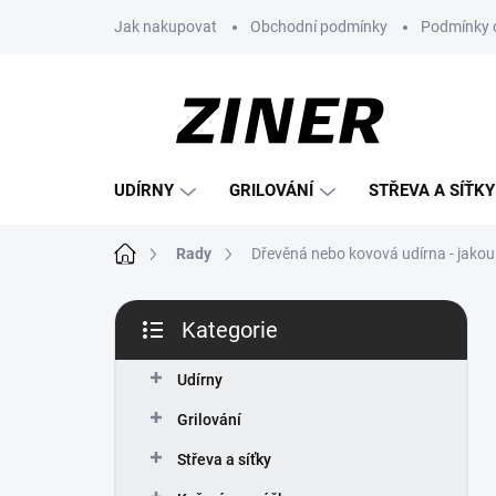
Přejít
Jak nakupovat
Obchodní podmínky
Podmínky 
na
obsah
UDÍRNY
GRILOVÁNÍ
STŘEVA A SÍŤKY
Domů
Rady
Dřevěná nebo kovová udírna - jakou
P
Kategorie
o
Přeskočit
s
kategorie
t
Udírny
r
Grilování
a
n
Střeva a síťky
n