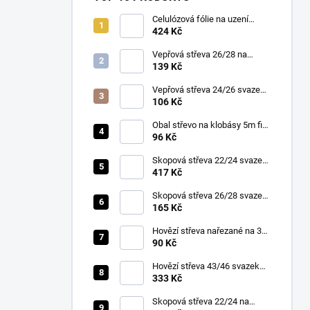
Celulózová fólie na uzení
48cm/50m bezbarvá
424 Kč
Vepřová střeva 26/28 na
pásce 10m
139 Kč
Vepřová střeva 24/26 svazek
10m
106 Kč
Obal střevo na klobásy 5m fi
65mm hnědé
96 Kč
Skopová střeva 22/24 svazek
90m
417 Kč
Skopová střeva 26/28 svazek
15m
165 Kč
Hovězí střeva nařezané na 30
cm 45/50 3 ks v balení
90 Kč
Hovězí střeva 43/46 svazek
30m
333 Kč
Skopová střeva 22/24 na