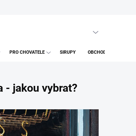
PRÁZDNÝ KOŠÍK
NÁKUPNÍ
KOŠÍK
PRO CHOVATELE
SIRUPY
OBCHODNÍ PODMÍNKY
 - jakou vybrat?