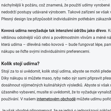
náchylnější k požáru, což znamená, že použití udírny vyrobené 
nedodrží postupy udávané výrobcem. Takové zařízení se však 
Přesný design lze přizpůsobit individuálním potřebám zákazníka
Kovová udírna nevyžaduje tak intenzivní údržbu jako dřevo
. 
většinou odolnější vůči ohni a povětrnostním vlivům a méně ná
která udírna – dřevěná nebo kovová – bude fungovat lépe, pamat
nákupu se řiďte svými individuálními preferencemi.
Kolik stojí udírna?
Stojí za to si uvědomit, kolik stojí udírna, abyste se mohli před
Díky nákupu si můžete maso, ryby nebo sýr sami připravit přes
dosáhnout výjimečných kulinářských výsledků. Abyste si však 
úžasného vybavení, musíte si uvědomit, že to vyžaduje vynal
používání. V našem
internetovém obchodě
můžete udírnu poříd
Je však vhodné připomenout, že se jedná o jednorázový náklad,