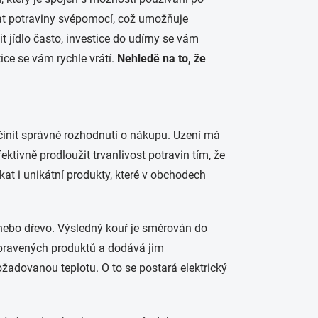
at potraviny svépomocí, což umožňuje
t jídlo často, investice do udírny se vám
ice se vám rychle vrátí.
Nehledě na to, že
 učinit správné rozhodnutí o nákupu. Uzení má
ktivně prodloužit trvanlivost potravin tím, že
kat i unikátní produkty, které v obchodech
ebo dřevo. Výsledný kouř je směrován do
řipravených produktů a dodává jim
ožadovanou teplotu. O to se postará elektrický