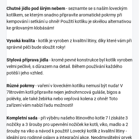
Chutné jídlo pod širým nebem
- seznamte se s naším loveckým
kotlíkem, se kterým snadno připravíte aromatické pokrmy při
kempování i setkání u ohně! Použití kotlíku je skvělou alternativou
ke grilovaným klobásám!
Vysoká kvalita
- kotlík je vyroben z kvalitní litiny, díky které vám při
správné péči bude sloužit roky!
Stylová příprava jídla
- kromě pevné konstrukce byl kotlík vyroben
velmi pečlivě, s důrazem na detail. Během používání každého
potěší i jeho vzhled.
Různé pokrmy
- vaření v loveckém kotlíku nemusí být nuda! V
7litrovém kotli připravíte nejen jednohrncová guláše, bigos a
polévky, ale také žebírka nebo vepřová kolena z ohně! Toto
zařízení vám nabízí řadu možností!
Kompletní sada
- při výběru našeho litinového kotle 7 l získáte 3
nožičky a 3 šrouby pro upevnění nožiček ke kotli, víko, madlo a 2
šrouby na víko a návod k použití! Lovecký kotlík z kvalitní litiny -
ideální pro rodinné oslavy a integrační akce. Neodmyslitelný prvek