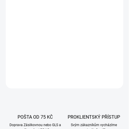
Kompletní sada
- při výběru našeho litinového kotle 7 l získáte 3
nožičky a 3 šrouby pro upevnění nožiček ke kotli, víko, madlo a 2
šrouby na víko a návod k použití! Lovecký kotlík z kvalitní litiny -
ideální pro rodinné oslavy a integrační akce. Neodmyslitelný prvek
každého kempování, jízdy na saních a setkání u ohně. Z ohně
snadno připravíte chutné a aromatické polévky, guláše, bigos, ale i
vepřová kolena, žebírka a zvěřinu! Bojler o objemu 7 litrů vám
zaručí opravdu velké množství jídla, které bude stačit pro všechny
vaše příbuzné a přátele!
DETAILNÍ INFORMACE
ZEPTAT SE
POŠTA OD 75 KČ
PROKLIENTSKÝ PŘÍSTUP
Doprava Zásilkovnou nebo GLS a
Svým zákazníkům vycházíme