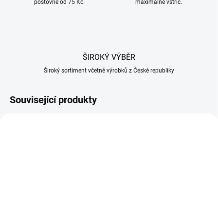
poštovné od 75 Kč.
maximálně vstříc.
ŠIROKÝ VÝBĚR
Široký sortiment včetně výrobků z České republiky
Související produkty
SKLADEM
SKLADEM U DODAVATELE
(1 KS)
Koření na párky 50g