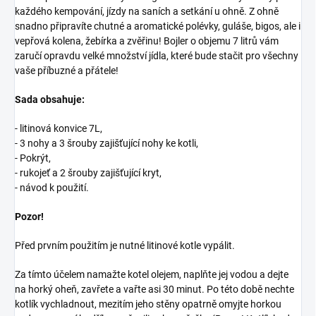
každého kempování, jízdy na saních a setkání u ohně. Z ohně
snadno připravíte chutné a aromatické polévky, guláše, bigos, ale i
vepřová kolena, žebírka a zvěřinu! Bojler o objemu 7 litrů vám
zaručí opravdu velké množství jídla, které bude stačit pro všechny
vaše příbuzné a přátele!
Sada obsahuje:
- litinová konvice 7L,
- 3 nohy a 3 šrouby zajišťující nohy ke kotli,
- Pokrýt,
- rukojeť a 2 šrouby zajišťující kryt,
- návod k použití.
Pozor!
Před prvním použitím je nutné litinové kotle vypálit.
Za tímto účelem namažte kotel olejem, naplňte jej vodou a dejte
na horký oheň, zavřete a vařte asi 30 minut. Po této době nechte
kotlík vychladnout, mezitím jeho stěny opatrně omyjte horkou