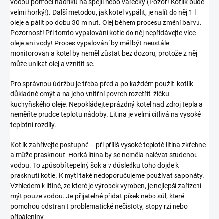
vodou pomocí hadříku na špejli nebo vařečky (Pozor! Kotlík bude
velmi horký!). Další metodou, jak kotel vypálit, je nalít do něj 1 l
oleje a pálit po dobu 30 minut. Olej během procesu změní barvu.
Pozornost! Při tomto vypalování kotle do něj nepřidávejte více
oleje ani vody! Proces vypalování by měl být neustále
monitorován a kotel by neměl zůstat bez dozoru, protože z něj
může unikat olej a vznítit se.
Pro správnou údržbu je třeba před a po každém použití kotlík
důkladně omýt a na jeho vnitřní povrch rozetřít lžičku
kuchyňského oleje. Nepokládejte prázdný kotel nad zdroj tepla a
neměňte prudce teplotu nádoby. Litina je velmi citlivá na vysoké
teplotní rozdíly.
Kotlík zahřívejte postupně – při příliš vysoké teplotě litina zkřehne
a může prasknout. Horká litina by se neměla nalévat studenou
vodou. To způsobí tepelný šok a v důsledku toho dojde k
prasknutí kotle. K mytí také nedoporučujeme používat saponáty.
Vzhledem k litině, ze které je výrobek vyroben, je nejlepší zařízení
mýt pouze vodou. Je přijatelné přidat písek nebo sůl, které
pomohou odstranit problematické nečistoty, stopy rzi nebo
připáleniny.