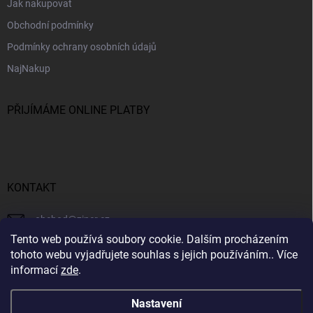
Jak nakupovat
Obchodní podmínky
Podmínky ochrany osobních údajů
NajNakup
PŘIJÍMÁME ONLINE PLATBY
KONTAKT
obchod
@
ziner.cz
Tento web používá soubory cookie. Dalším procházením
728 355 665
tohoto webu vyjadřujete souhlas s jejich používáním.. Více
informací
zde
.
Nastavení