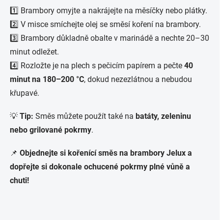
1️⃣ Brambory omyjte a nakrájejte na měsíčky nebo plátky.
2️⃣ V misce smíchejte olej se směsí koření na brambory.
3️⃣ Brambory důkladně obalte v marinádě a nechte 20–30
minut odležet.
4️⃣ Rozložte je na plech s pečicím papírem a pečte
40
minut na 180–200 °C
, dokud nezezlátnou a nebudou
křupavé.
💡
Tip:
Směs můžete použít také na
batáty, zeleninu
nebo grilované pokrmy
.
📌
Objednejte si kořenící směs na brambory Jelux a
dopřejte si dokonale ochucené pokrmy plné vůně a
chuti!