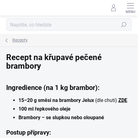
Přejít
na
obsah
Hledat
Recepty
Recept na křupavé pečené
brambory
Ingredience (na 1 kg brambor):
15–20 g směsi na brambory Jelux
(dle chuti)
ZDE
100 ml řepkového oleje
Brambory – se slupkou nebo oloupané
Postup přípravy: