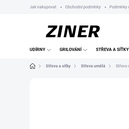
Přejít
Jak nakupovat
Obchodní podmínky
Podmínky 
na
obsah
UDÍRNY
GRILOVÁNÍ
STŘEVA A SÍŤKY
Domů
Střeva a síťky
Střeva umělá
Střevo
Neohodnoceno
Podrobnosti hodnoce