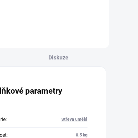
vé
5
Diskuze
lňkové parametry
rie
:
Střeva umělá
ost
:
0.5 kg