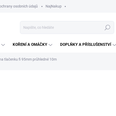
ochrany osobních údajů
NajNakup
Hledat
KOŘENÍ A OMÁČKY
DOPLŇKY A PŘÍSLUŠENSTVÍ
 na tlačenku fi 95mm průhledné 10m
ní
ZNAČKA:
JELUX
161 Kč
Měrná
16,10 Kč / 1 m
cena:
SKLADEM U DODAVATELE
MŮŽEME DORUČIT DO:
17.8.2