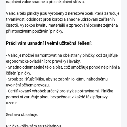
naplnění válce snadné a přesné plnění střeva.
Válec a tělo plničky jsou vyrobeny z nerezové oceli, která zaručuje
trvanlivost, odolnost proti korozi a snadné udržování zařízení v
čistotě. Vysokou kvalitu materiálů a zpracování oceníte zejména
při intenzivním používání plničky.
Práci vám usnadní i velmi užitečná řešení:
- Válec je možné namontovat na obě strany plničky, což zajišťuje
ergonomické ovládání pro praváky i leváky.
- Snadno odnímatelné tělo a píst, což umožňuje pohodlné plnění a
čištění plničky.
- Šroub zajišťující kliku, aby se zabránilo jejímu náhodnému
uvolnění během provozu.
- Certifikovaný výrobek určený pro styk s potravinami. Plnička
pomocí ní zaručuje plnou bezpečnost v každé fázi přípravy
uzenin.
Sestava obsahuje:
Plnička - tělo/rám se základnou