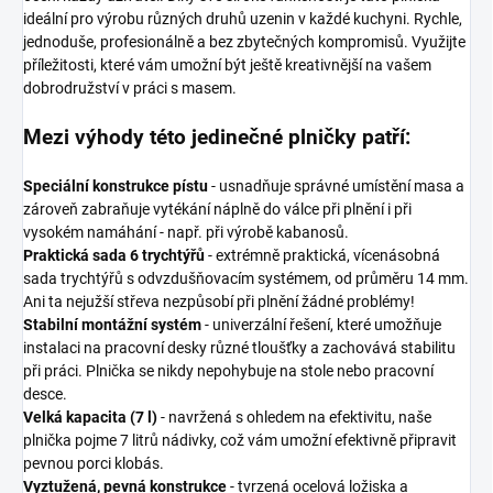
ideální pro výrobu různých druhů uzenin v každé kuchyni. Rychle,
jednoduše, profesionálně a bez zbytečných kompromisů. Využijte
příležitosti, které vám umožní být ještě kreativnější na vašem
dobrodružství v práci s masem.
Mezi výhody této jedinečné plničky patří:
Speciální konstrukce pístu
- usnadňuje správné umístění masa a
zároveň zabraňuje vytékání náplně do válce při plnění i při
vysokém namáhání - např. při výrobě kabanosů.
Praktická sada 6 trychtýřů
- extrémně praktická, vícenásobná
sada trychtýřů s odvzdušňovacím systémem, od průměru 14 mm.
Ani ta nejužší střeva nezpůsobí při plnění žádné problémy!
Stabilní montážní systém
- univerzální řešení, které umožňuje
instalaci na pracovní desky různé tloušťky a zachovává stabilitu
při práci. Plnička se nikdy nepohybuje na stole nebo pracovní
desce.
Velká kapacita (7 l)
- navržená s ohledem na efektivitu, naše
plnička pojme 7 litrů nádivky, což vám umožní efektivně připravit
pevnou porci klobás.
Vyztužená, pevná konstrukce
- tvrzená ocelová ložiska a