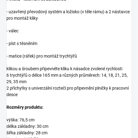
- uzavřený převodový systém a ložisko (v těle rámu) a 2 nástavce
pro montáž kliky
- válec
- píst s těsněním
- matice (ráfek) pro montáž trychtýřů
klikou a šroubem připevněte kliku k násadce zvolené rychlosti
6 trychtýřů o délce 165 mm a různých průměrech: 14, 18, 21, 25,
29, 35 mm
2 příchytky s univerzální roztečí pro připevnění plničky k pracovní
desce
Rozměry produktu:
výška: 76,5 cm
délka základny: 30 cm
šířka základny: 28 cm