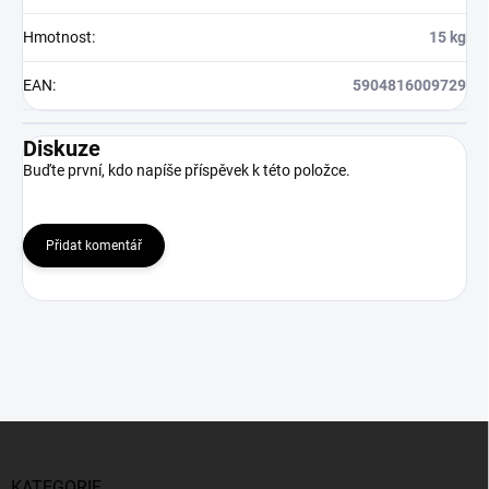
Hmotnost
:
15 kg
EAN
:
5904816009729
Diskuze
Buďte první, kdo napíše příspěvek k této položce.
Přidat komentář
Z
á
p
KATEGORIE