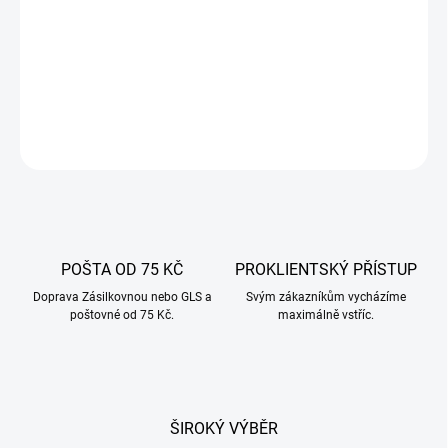
−
+
Přidat do košíku
DETAILNÍ INFORMACE
ZEPTAT SE
POŠTA OD 75 KČ
PROKLIENTSKÝ PŘÍSTUP
Doprava Zásilkovnou nebo GLS a
Svým zákazníkům vycházíme
poštovné od 75 Kč.
maximálně vstříc.
ŠIROKÝ VÝBĚR