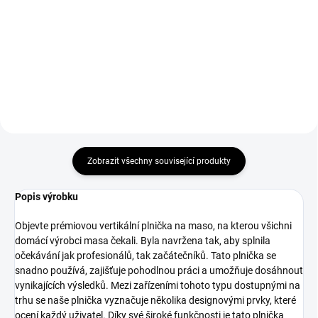
Kalibrovaná vepřová střeva
28/30 Premium – ideální pro
domácí uzeniny. Vysoká
pružnost, minimální délka 3 m
Zobrazit všechny související produkty
Popis výrobku
Objevte prémiovou vertikální plnička na maso, na kterou všichni
domácí výrobci masa čekali. Byla navržena tak, aby splnila
očekávání jak profesionálů, tak začátečníků. Tato plnička se
snadno používá, zajišťuje pohodlnou práci a umožňuje dosáhnout
vynikajících výsledků. Mezi zařízeními tohoto typu dostupnými na
trhu se naše plnička vyznačuje několika designovými prvky, které
ocení každý uživatel. Díky své široké funkčnosti je tato plnička