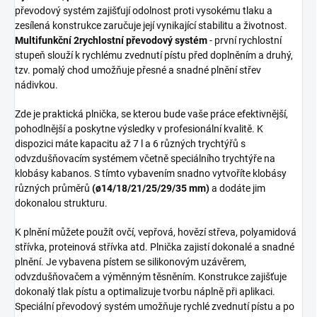
převodový systém zajišťují odolnost proti vysokému tlaku a
zesílená konstrukce zaručuje její vynikající stabilitu a životnost.
Multifunkční 2rychlostní převodový systém
- první rychlostní
stupeň slouží k rychlému zvednutí pístu před doplněním a druhý,
tzv. pomalý chod umožňuje přesné a snadné plnění střev
nádivkou.
Zde je praktická plnička, se kterou bude vaše práce efektivnější,
pohodlnější a poskytne výsledky v profesionální kvalitě. K
dispozici máte kapacitu až 7 l a 6 různých trychtýřů s
odvzdušňovacím systémem včetně speciálního trychtýře na
klobásy kabanos. S tímto vybavením snadno vytvoříte klobásy
různých průměrů
(ø14/18/21/25/29/35 mm)
a dodáte jim
dokonalou strukturu.
K plnění můžete použít ovčí, vepřová, hovězí střeva, polyamidová
střívka, proteinová střívka atd. Plnička zajistí dokonalé a snadné
plnění. Je vybavena pístem se silikonovým uzávěrem,
odvzdušňovačem a výměnným těsněním. Konstrukce zajišťuje
dokonalý tlak pístu a optimalizuje tvorbu náplně při aplikaci.
Speciální převodový systém umožňuje rychlé zvednutí pístu a po