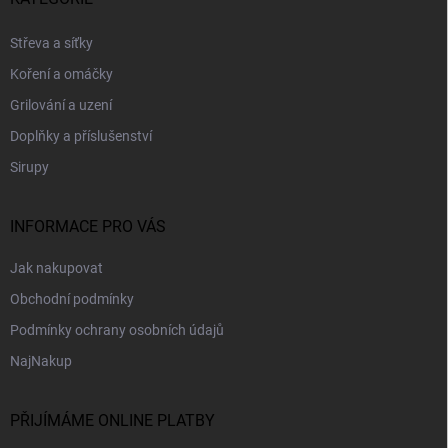
a
t
Střeva a síťky
í
Koření a omáčky
Grilování a uzení
Doplňky a příslušenství
Sirupy
INFORMACE PRO VÁS
Jak nakupovat
Obchodní podmínky
Podmínky ochrany osobních údajů
NajNakup
PŘIJÍMÁME ONLINE PLATBY