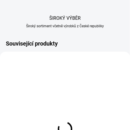
ŠIROKÝ VÝBĚR
Široký sortiment včetně výrobků z České republiky
Související produkty
NA OBJEDNÁVKU
SKLADEM U DODAVATELE
Kovová ostřička 23cm
Tenderizér změkčovač
model 781418
masa ruční 56 jehel
293 Kč
290 Kč