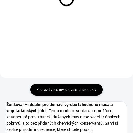
Do košíku
Do košíku
Brousek na nože ze série Kitchen
Milujete dokonale připravené
Linie od Hendi. Řada nožů
šťavnaté steaky? Chcete, aby
Kitchen Line je kombinací dobré
vaše vařená, pečená a grilovaná
kvality s vynikajícími funkčními
masa byla křehká a delikátní a
hodnotami a dobrou cenou. Tyto
jejich chuť zvýrazněna použitým
nože jsou doporučeny...
kořením a marinádami?...
Zobrazit všechny související produkty
Šunkovar – ideální pro domácí výrobu lahodného masa a
vegetariánských jídel
. Tento moderní šunkovar umožňuje
snadnou přípravu šunek, dušených mas nebo vegetariánských
pokrmů, a to bez přidaných chemických konzervantů. Sami si
zvolíte přírodní ingredience, které chcete použít.