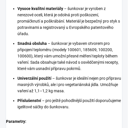
Vysoce kvalitní materiály
– šunkovar je vyroben z
nerezové oceli, která je odolná proti poškození,
promáčknutí a poškrábání. Materiál je bezpečný pro styk s
potravinami a registrovaný u Evropského patentového
úřadu.
Snadná obsluha
– šunkovar je vybaven otvorem pro
připojení teploměru (modely 100601, 185609, 100200,
100600), který vám umožní přesné měření teploty během
vaření. Sada obsahuje také návod s osvědčenými recepty,
které vám usnadní přípravu pokrmů.
Univerzální použití
– šunkovar je ideální nejen pro přípravu
masných výrobků, ale i pro vegetariánská jídla. Umožňuje
vaření až 1,1–1,2 kg masa.
Příslušenství
– pro ještě pohodlnější použití doporučujeme
igelitové sáčky do šunkovaru.
Parametry: