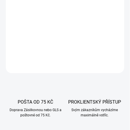
−
+
Přidat do košíku
Šunkovar z nerezové oceli pro domácí výrobu šunek a
vegetariánských jídel. Snadná obsluha, vysoká odolnost, možnost
připojit teploměr pro přesné vaření.
DETAILNÍ INFORMACE
ZEPTAT SE
POŠTA OD 75 KČ
PROKLIENTSKÝ PŘÍSTUP
Doprava Zásilkovnou nebo GLS a
Svým zákazníkům vycházíme
poštovné od 75 Kč.
maximálně vstříc.