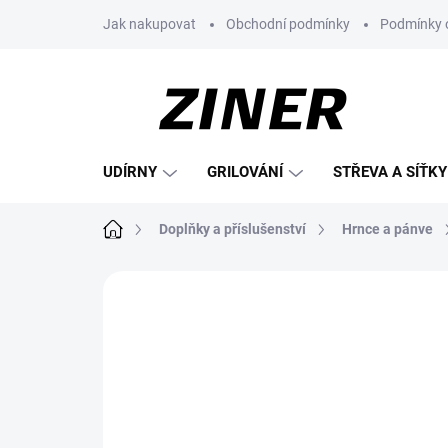
Přejít
Jak nakupovat
Obchodní podmínky
Podmínky 
na
obsah
UDÍRNY
GRILOVÁNÍ
STŘEVA A SÍŤKY
Domů
Doplňky a příslušenství
Hrnce a pánve
Neohodnoceno
Podrobnosti hodnoce