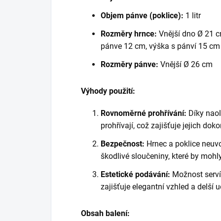
Objem pánve (poklice):
1 litr
Rozměry hrnce:
Vnější dno Ø 21 c
pánve 12 cm, výška s pánví 15 cm
Rozměry pánve:
Vnější Ø 26 cm
Výhody použití:
Rovnoměrné prohřívání:
Díky naol
prohřívají, což zajišťuje jejich do
Bezpečnost:
Hrnec a poklice neuvo
škodlivé sloučeniny, které by mohly
Estetické podávání:
Možnost servír
zajišťuje elegantní vzhled a delší u
Obsah balení: