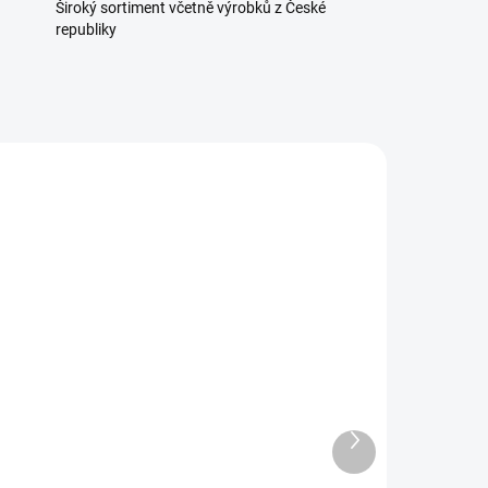
Široký sortiment včetně výrobků z České
republiky
1421
311401
ÁVKU
SKLADEM U DODAVATELE
ar
Tenderizér změkčovač
masa ruční 56 jehel
Další
produkt
290 Kč