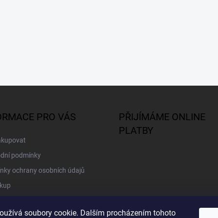
ORMACE PRO VÁS
PŘIJÍMÁME ONLINE
PLATBY
akupovat
dní podmínky
nky ochrany osobních údajů
kup
oužívá soubory cookie. Dalším procházením tohoto