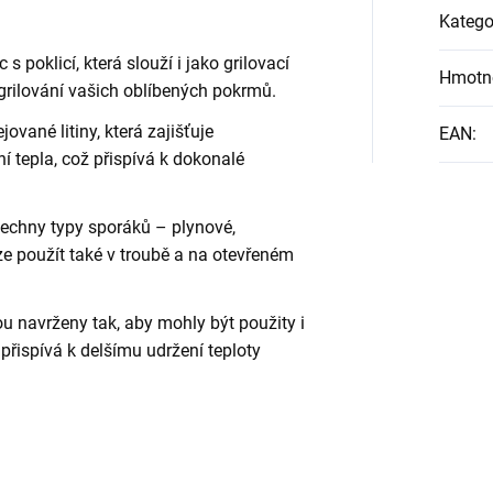
Katego
 s poklicí, která slouží i jako grilovací
Hmotn
a grilování vašich oblíbených pokrmů.
ované litiny, která zajišťuje
EAN
:
 tepla, což přispívá k dokonalé
echny typy sporáků – plynové,
Lze použít také v troubě a na otevřeném
u navrženy tak, aby mohly být použity i
 přispívá k delšímu udržení teploty