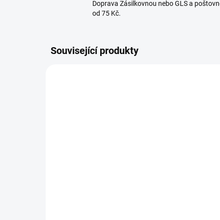
Doprava Zásilkovnou nebo GLS a poštovn
od 75 Kč.
Související produkty
169458950
NA OBJEDNÁVKU
Palička na maso
Te
hliníková oboustranná
ma
362 Kč
15