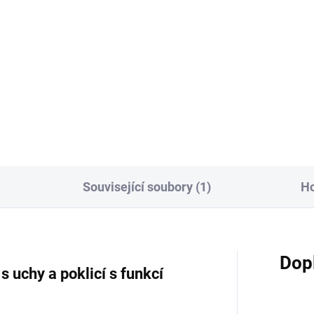
Do košíku
Do košíku
jete dokonale připravené
vnaté steaky? Chcete, aby
e vařená, pečená a grilovaná
 byla křehká a delikátní a
ich chuť zvýrazněna použitým
ením a marinádami?...
Související soubory (1)
H
Dop
s uchy a poklicí s funkcí