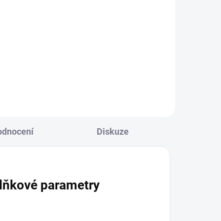
Do košíku
Milujete dokonale připravené
šťavnaté steaky? Chcete, aby
vaše vařená, pečená a grilovaná
masa byla křehká a delikátní a
jejich chuť zvýrazněna použitým
kořením a marinádami?...
odnocení
Diskuze
lňkové parametry