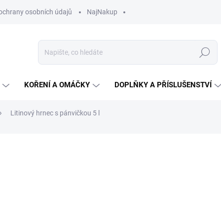
ochrany osobních údajů
NajNakup
Hledat
KOŘENÍ A OMÁČKY
DOPLŇKY A PŘÍSLUŠENSTVÍ
Litinový hrnec s pánvičkou 5 l
ní
ZNAČKA:
JELUX
1 645 Kč
Měrná
NA OBJEDNÁVKU
cena:
MŮŽEME DORUČIT DO:
20.8.2