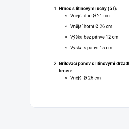
Hrnec s litinovými uchy (5 l):
Vnější dno Ø 21 cm
Vnější horní Ø 26 cm
Výška bez pánve 12 cm
Výška s pánví 15 cm
Grilovací pánev s litinovými držadl
hrnec:
Vnější Ø 26 cm