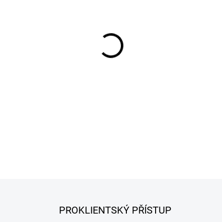
−
+
Litinový hrnec s poklicí, kter
naolejované litiny, vhodné p
DETAILNÍ INFORMACE
PROKLIENTSKÝ PŘÍSTUP