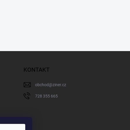
KONTAKT
obchod
@
ziner.cz
728 355 665