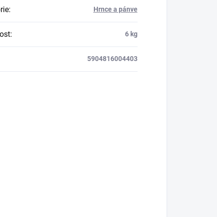
rie
:
Hrnce a pánve
ost
:
6 kg
5904816004403