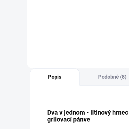
Do košíku
Milu
šťa
vaš
masa
jej
koř
Popis
Podobné (8)
Dva v jednom - litinový hrnec 
grilovací pánve