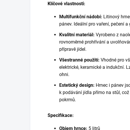
Klíčové vlastnosti:
Multifunkční nádobí:
Litinový hrnec
pánev. Ideální pro vaření, pečení 
Kvalitní materiál:
Vyrobeno z naolej
rovnoměrné prohřívání a uvolňování
přípravě jídel.
Všestranné použití:
Vhodné pro vš
elektrické, keramické a indukční. 
ohni.
Estetický design:
Hrnec i pánev jso
k podávání jídla přímo na stůl, což
pokrmů.
Specifikace:
Objem hrnce:
5 litrů