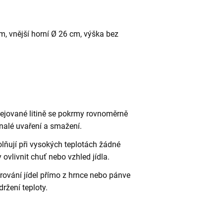
m, vnější horní Ø 26 cm, výška bez
ejované litině se pokrmy rovnoměrně
konalé uvaření a smažení.
lňují při vysokých teplotách žádné
 ovlivnit chuť nebo vzhled jídla.
ování jídel přímo z hrnce nebo pánve
držení teploty.