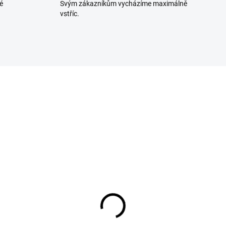
é
Svým zákazníkům vycházíme maximálně
vstříc.
311402
23359
SKLADEM U DODAVATELE
NA OBJEDN
nderizér změkčovač
Drápy B-Claws BBQ Be
sa ruční
Claws Borniak BC-01
6 Kč
333 Kč