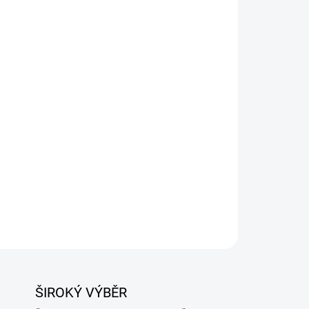
Přidat do košíku
á slouží i jako grilovací pánev. Vyrobeno z kvalitní
ro všechny typy sporáků a troubu.
ZEPTAT SE
ŠIROKÝ VÝBĚR