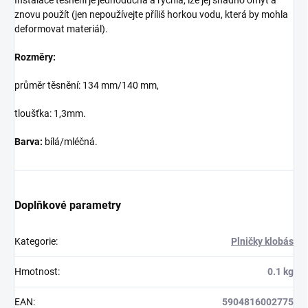
znovu použít (jen nepoužívejte příliš horkou vodu, která by mohla
deformovat materiál).
Rozměry:
průměr těsnění: 134 mm/140 mm,
tloušťka: 1,3mm.
Barva:
bílá/mléčná.
Doplňkové parametry
Kategorie
:
Plničky klobás
Hmotnost
:
0.1 kg
EAN
:
5904816002775