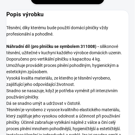
Popis výrobku
Těsnění, díky kterému bude použití domácí plničky vždy
profesionální a pohodlné.
Náhradní díl (pro plničku se symbolem 311008) -
silikonové
těsnění, užitečné v kuchyni každého výrobce domácích uzenin.
Doporučeno pro vertikální plničku s kapacitou 4 kg.
Umožňuje provádět proces plnění pohodlným, hygienickým a
estetickým způsobem.
Vysoká kvalita materiálu, ze kterého je těsnění vyrobeno,
zajišťující jeho odpovídající životnost.
Snadno se nasazuje, když je potřeba vyměnit při intenzivním
používání plničky.
Dá se snadno umýt a udržovat v čistotě.
Těsnění je vyrobeno z vysoce kvalitního elastického materiálu,
který zajišťuje jeho vysokou odolnost a účinnost při používání
plničky. Účinně zabraňuje vytékání náplně z válce a činí celý
proces plnění mnohem pohodlnější, hygieničtější a estetičtější.
Instalace těsnění je jednoduchá a rychlá, lze jej snadno omýt a