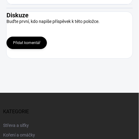
Diskuze
Buďte první, kdo napíše příspěvek k této položce.
Přidat komentář
Z
á
p
KATEGORIE
a
t
Střeva a síťky
í
Koření a omáčky