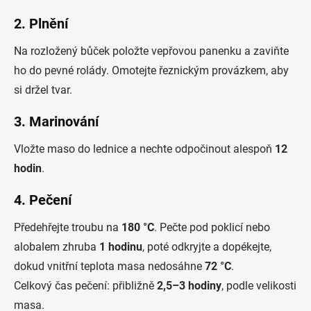
2.
Plnění
Na rozložený bůček položte vepřovou panenku a zaviňte
ho do pevné rolády. Omotejte řeznickým provázkem, aby
si držel tvar.
3.
Marinování
Vložte maso do lednice a nechte odpočinout alespoň
12
hodin
.
4.
Pečení
Předehřejte troubu na
180 °C
. Pečte pod poklicí nebo
alobalem zhruba
1 hodinu
, poté odkryjte a dopékejte,
dokud vnitřní teplota masa nedosáhne
72 °C
.
Celkový čas pečení: přibližně
2,5–3 hodiny
, podle velikosti
masa.