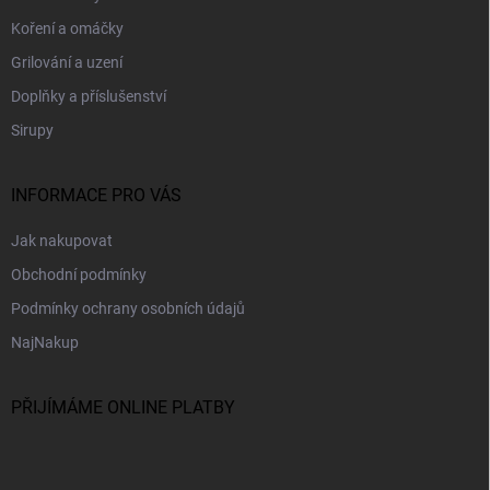
í
Koření a omáčky
Grilování a uzení
Doplňky a příslušenství
Sirupy
INFORMACE PRO VÁS
Jak nakupovat
Obchodní podmínky
Podmínky ochrany osobních údajů
NajNakup
PŘIJÍMÁME ONLINE PLATBY