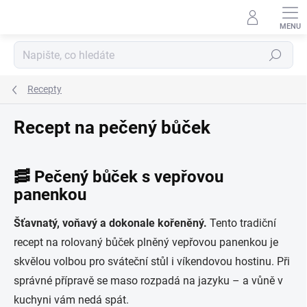
Přejít
na
obsah
Hledat
Recepty
Recept na pečený bůček
🥓 Pečený bůček s vepřovou
panenkou
Šťavnatý, voňavý a dokonale kořeněný.
Tento tradiční
recept na rolovaný bůček plněný vepřovou panenkou je
skvělou volbou pro sváteční stůl i víkendovou hostinu. Při
správné přípravě se maso rozpadá na jazyku – a vůně v
kuchyni vám nedá spát.