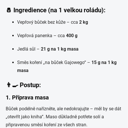
🧂 Ingredience (na 1 velkou roládu):
Vepřový bůček bez kůže – cca
2 kg
Vepřová panenka – cca
400 g
Jedlá sůl –
21 g na 1 kg masa
Směs koření „na bůček Gajowego“ –
15 g na 1 kg
masa
👨‍🍳 Postup:
1.
Příprava masa
Bůček podélně nařízněte, ale nedokrajujte – měl by se dát
„otevřít jako kniha“. Maso důkladně potřete solí a
připravenou směsí koření ze všech stran.