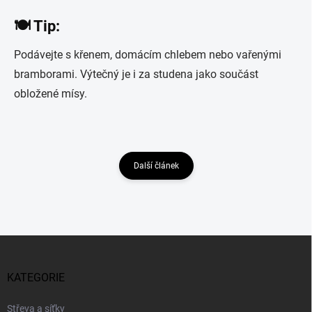
🍽️ Tip:
Podávejte s křenem, domácím chlebem nebo vařenými
bramborami. Výtečný je i za studena jako součást
obložené mísy.
Další článek
Z
á
p
KATEGORIE
a
t
Střeva a síťky