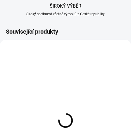
ŠIROKÝ VÝBĚR
Široký sortiment včetně výrobků z České republiky
Související produkty
SKLADEM
SKLADEM
(1 KS)
(2 KS)
Bílé uzenářské nitě šňůry
Bílé uzenářské nitě šňůry
bavlna bílo-červené
bavlna bílo-červené
2mm 100g
2mm 500g
50 Kč
137 Kč