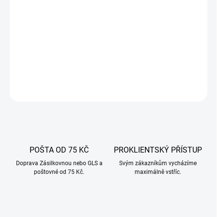
−
+
Přidat do košíku
Jehla řeznická, 23,5 cm dlouhá
DETAILNÍ INFORMACE
ZEPTAT SE
POŠTA OD 75 KČ
PROKLIENTSKÝ PŘÍSTUP
Doprava Zásilkovnou nebo GLS a
Svým zákazníkům vycházíme
poštovné od 75 Kč.
maximálně vstříc.