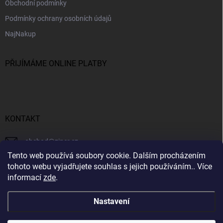
Obchodní podmínky
Podmínky ochrany osobních údajů
NajNakup
PŘIJÍMÁME ONLINE PLATBY
KONTAKT
obchod
@
ziner.cz
Tento web používá soubory cookie. Dalším procházením
728 355 665
tohoto webu vyjadřujete souhlas s jejich používáním.. Více
informací
zde
.
Nastavení