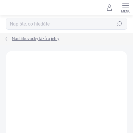
Přejít
na
obsah
Hledat
Nastřikovačky láků a jehly
Podrobnosti hodnocení
Neohodnoceno
ZNAČKA:
POLKARS