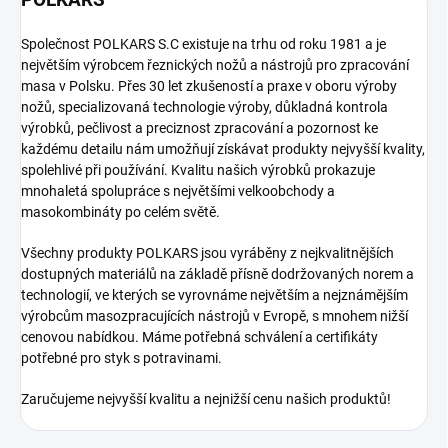
Společnost POLKARS S.C existuje na trhu od roku 1981 a je
největším výrobcem řeznických nožů a nástrojů pro zpracování
masa v Polsku. Přes 30 let zkušeností a praxe v oboru výroby
nožů, specializovaná technologie výroby, důkladná kontrola
výrobků, pečlivost a preciznost zpracování a pozornost ke
každému detailu nám umožňují získávat produkty nejvyšší kvality,
spolehlivé při používání. Kvalitu našich výrobků prokazuje
mnohaletá spolupráce s největšími velkoobchody a
masokombináty po celém světě.
Všechny produkty POLKARS jsou vyráběny z nejkvalitnějších
dostupných materiálů na základě přísně dodržovaných norem a
technologií, ve kterých se vyrovnáme největším a nejznámějším
výrobcům masozpracujících nástrojů v Evropě, s mnohem nižší
cenovou nabídkou. Máme potřebná schválení a certifikáty
potřebné pro styk s potravinami.
Zaručujeme nejvyšší kvalitu a nejnižší cenu našich produktů!