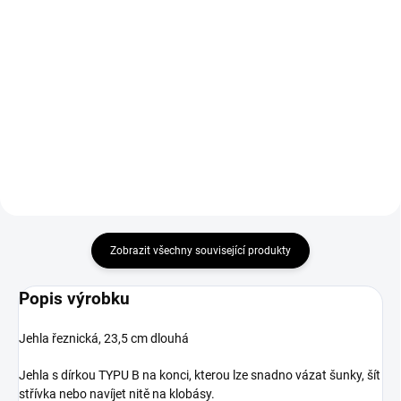
Do košíku
Do košíku
Červená a bílá příze na uzení
Bílé a červené nitě - pro uzení
masa. Díky použití provázku
masa. Díky použití provázku
získají výrobky tradiční vzhled a
získají výrobky tradiční vzhled a
tvar. Nitě mohou být podrobeny
tvar. Nitě mohou být podrobeny
tepelnému zpracování bez
tepelnému zpracování bez
kvalitativních změn vůně a...
kvalitativních změn vůně a...
Zobrazit všechny související produkty
Popis výrobku
Jehla řeznická, 23,5 cm dlouhá
Jehla s dírkou TYPU B na konci, kterou lze snadno vázat šunky, šít
střívka nebo navíjet nitě na klobásy.