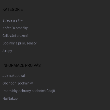
á
p
KATEGORIE
a
t
Střeva a síťky
í
Koření a omáčky
Grilování a uzení
Doplňky a příslušenství
Sirupy
INFORMACE PRO VÁS
Jak nakupovat
Obchodní podmínky
Podmínky ochrany osobních údajů
NajNakup