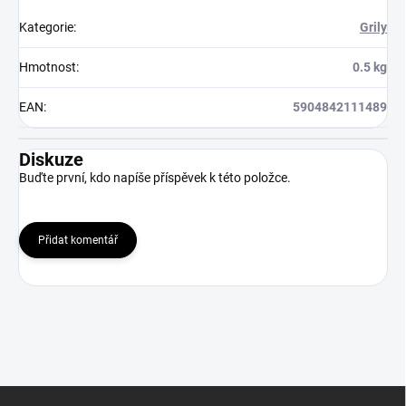
Kategorie
:
Grily
Hmotnost
:
0.5 kg
EAN
:
5904842111489
Diskuze
Buďte první, kdo napíše příspěvek k této položce.
Přidat komentář
Z