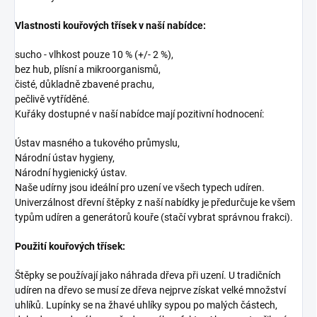
Vlastnosti kouřových třísek v naší nabídce:
sucho - vlhkost pouze 10 % (+/- 2 %),
bez hub, plísní a mikroorganismů,
čisté, důkladně zbavené prachu,
pečlivě vytříděné.
Kuřáky dostupné v naší nabídce mají pozitivní hodnocení:
Ústav masného a tukového průmyslu,
Národní ústav hygieny,
Národní hygienický ústav.
Naše udírny jsou ideální pro uzení ve všech typech udíren.
Univerzálnost dřevní štěpky z naší nabídky je předurčuje ke všem
typům udíren a generátorů kouře (stačí vybrat správnou frakci).
Použití kouřových třísek:
Štěpky se používají jako náhrada dřeva při uzení. U tradičních
udíren na dřevo se musí ze dřeva nejprve získat velké množství
uhlíků. Lupínky se na žhavé uhlíky sypou po malých částech,