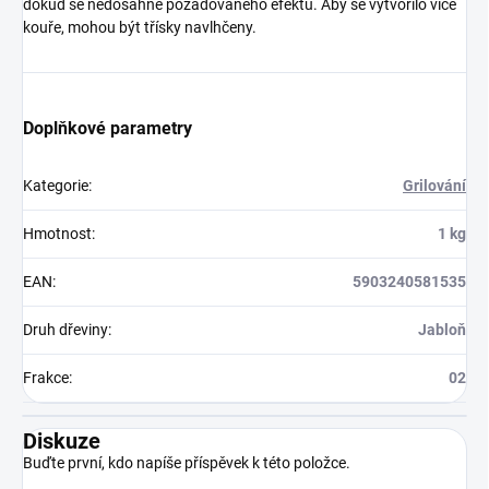
dokud se nedosáhne požadovaného efektu. Aby se vytvořilo více
kouře, mohou být třísky navlhčeny.
Doplňkové parametry
Kategorie
:
Grilování
Hmotnost
:
1 kg
EAN
:
5903240581535
Druh dřeviny
:
Jabloň
Frakce
:
02
Diskuze
Buďte první, kdo napíše příspěvek k této položce.