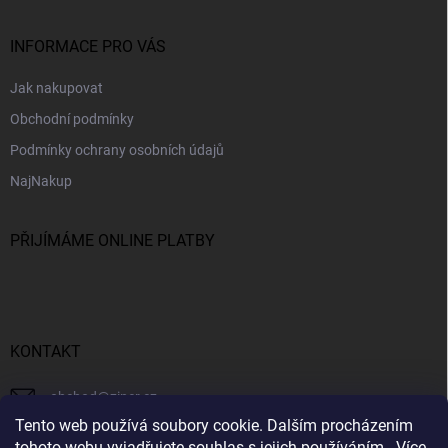
INFORMACE PRO VÁS
Jak nakupovat
Obchodní podmínky
Podmínky ochrany osobních údajů
NajNakup
PŘIJÍMÁME ONLINE PLATBY
KONTAKT
obchod
@
ziner.cz
Tento web používá soubory cookie. Dalším procházením
728 355 665
tohoto webu vyjadřujete souhlas s jejich používáním.. Více