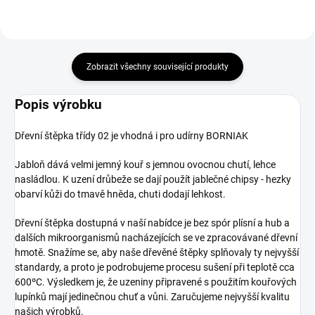
Zobrazit všechny související produkty
Popis výrobku
Dřevní štěpka třídy 02 je vhodná i pro udírny BORNIAK
Jabloň dává velmi jemný kouř s jemnou ovocnou chutí, lehce
nasládlou. K uzení drůbeže se dají použít jablečné chipsy - hezky
obarví kůži do tmavě hněda, chuti dodají lehkost.
Dřevní štěpka dostupná v naší nabídce je bez spór plísní a hub a
dalších mikroorganismů nacházejících se ve zpracovávané dřevní
hmotě. Snažíme se, aby naše dřevěné štěpky splňovaly ty nejvyšší
standardy, a proto je podrobujeme procesu sušení při teplotě cca
600ºC. Výsledkem je, že uzeniny připravené s použitím kouřových
lupínků mají jedinečnou chuť a vůni. Zaručujeme nejvyšší kvalitu
našich výrobků.