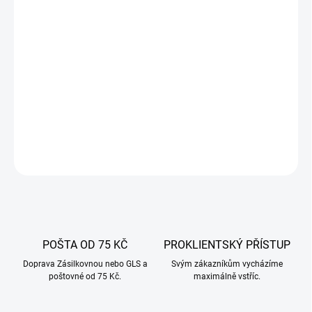
−
+
Přidat do košíku
Generátor kouře pro udírny – až 8 hodin stálého kouře bez
přidávání štěpek. Vhodné pro různé druhy mas a ryb. Vyrobeno z
nerezové oceli.
DETAILNÍ INFORMACE
ZEPTAT SE
POŠTA OD 75 KČ
PROKLIENTSKÝ PŘÍSTUP
Doprava Zásilkovnou nebo GLS a
Svým zákazníkům vycházíme
poštovné od 75 Kč.
maximálně vstříc.