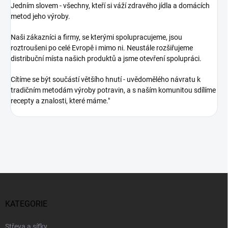
Jedním slovem - všechny, kteří si váží zdravého jídla a domácích
metod jeho výroby.
Naši zákazníci a firmy, se kterými spolupracujeme, jsou
roztroušeni po celé Evropě i mimo ni. Neustále rozšiřujeme
distribuční místa našich produktů a jsme otevření spolupráci.
Cítíme se být součástí většího hnutí - uvědomělého návratu k
tradičním metodám výroby potravin, a s naším komunitou sdílíme
recepty a znalosti, které máme."
Z
á
p
KATEGORIE
a
t
Střeva a síťky