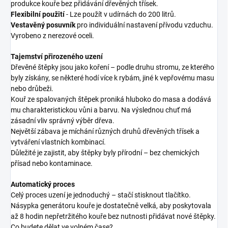
produkce kouře bez přidávání dřevěných třísek.
Flexibilní použití
- Lze použít v udírnách do 200 litrů.
Vestavěný posuvník
pro individuální nastavení přívodu vzduchu.
Vyrobeno z nerezové oceli.
Tajemství přirozeného uzení
Dřevěné štěpky jsou jako koření – podle druhu stromu, ze kterého
byly získány, se některé hodí více k rybám, jiné k vepřovému masu
nebo drůbeži.
Kouř ze spalovaných štěpek proniká hluboko do masa a dodává
mu charakteristickou vůni a barvu. Na výslednou chuť má
zásadní vliv správný výběr dřeva.
Největší zábava je míchání různých druhů dřevěných třísek a
vytváření vlastních kombinací.
Důležité je zajistit, aby štěpky byly přírodní – bez chemických
přísad nebo kontaminace.
Automatický proces
Celý proces uzení je jednoduchý – stačí stisknout tlačítko.
Násypka generátoru kouře je dostatečně velká, aby poskytovala
až 8 hodin nepřetržitého kouře bez nutnosti přidávat nové štěpky.
Co budete dělat ve volném čase?