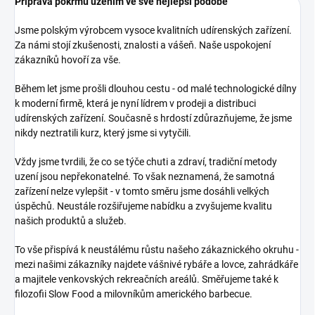
Příprava pokrmů uzením ve své nejlepší podobě
Jsme polským výrobcem vysoce kvalitních udírenských zařízení.
Za námi stojí zkušenosti, znalosti a vášeň. Naše uspokojení
zákazníků hovoří za vše.
Během let jsme prošli dlouhou cestu - od malé technologické dílny
k moderní firmě, která je nyní lídrem v prodeji a distribuci
udírenských zařízení. Současně s hrdostí zdůrazňujeme, že jsme
nikdy neztratili kurz, který jsme si vytyčili.
Vždy jsme tvrdili, že co se týče chuti a zdraví, tradiční metody
uzení jsou nepřekonatelné. To však neznamená, že samotná
zařízení nelze vylepšit - v tomto směru jsme dosáhli velkých
úspěchů. Neustále rozšiřujeme nabídku a zvyšujeme kvalitu
našich produktů a služeb.
To vše přispívá k neustálému růstu našeho zákaznického okruhu -
mezi našimi zákazníky najdete vášnivé rybáře a lovce, zahrádkáře
a majitele venkovských rekreačních areálů. Směřujeme také k
filozofii Slow Food a milovníkům amerického barbecue.