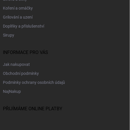
í
Koření a omáčky
Grilování a uzení
Doplňky a příslušenství
Sirupy
INFORMACE PRO VÁS
Jak nakupovat
Obchodní podmínky
Podmínky ochrany osobních údajů
NajNakup
PŘIJÍMÁME ONLINE PLATBY