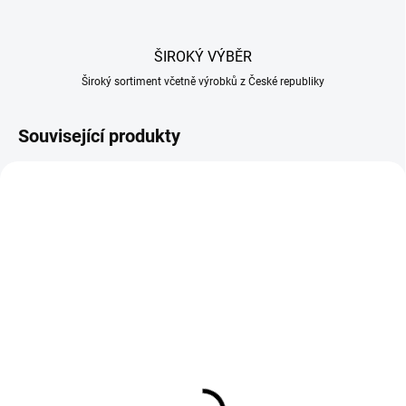
ŠIROKÝ VÝBĚR
Široký sortiment včetně výrobků z České republiky
Související produkty
SKLADEM
SKLADEM
(>20 KS)
(14 KS)
Štěpky na uzení buk 1 kg
Štěpky na uzení jabloň
frakce 02
1kg frakce 02
74 Kč
84 Kč