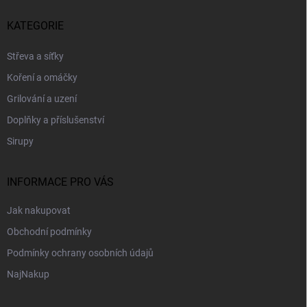
á
p
KATEGORIE
a
t
Střeva a síťky
í
Koření a omáčky
Grilování a uzení
Doplňky a příslušenství
Sirupy
INFORMACE PRO VÁS
Jak nakupovat
Obchodní podmínky
Podmínky ochrany osobních údajů
NajNakup