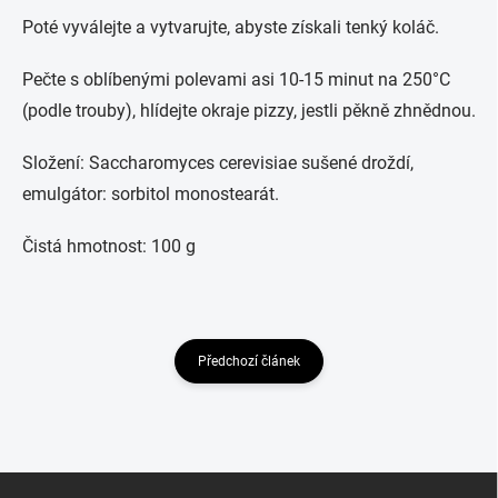
Poté vyválejte a vytvarujte, abyste získali tenký koláč.
Pečte s oblíbenými polevami asi 10-15 minut na 250°C
(podle trouby), hlídejte okraje pizzy, jestli pěkně zhnědnou.
Složení: Saccharomyces cerevisiae sušené droždí,
emulgátor: sorbitol monostearát.
Čistá hmotnost: 100 g
Předchozí článek
Z