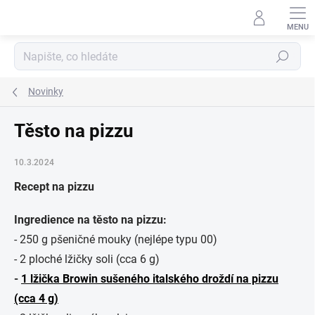
Přejít
na
obsah
Hledat
Novinky
Těsto na pizzu
10.3.2024
Recept na pizzu
Ingredience na těsto na pizzu:
- 250 g pšeničné mouky (nejlépe typu 00)
- 2 ploché lžičky soli (cca 6 g)
-
1
lžička Browin sušeného italského droždí na pizzu
(cca 4 g)