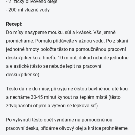
- 2 lžičky olivového oleje
- 200 ml vlažné vody
Recept:
Do mísy nasypeme mouku, sůl a kvásek. Vše jemně
promícháme. Pomalu přidávejte vlažnou vodu. Po získání
jednotné hmoty položte těsto na pomoučněnou pracovní
desku/prkénko a hněťte 10 minut, dokud nebude jednotné
a elastické (těsto se nebude lepit na pracovní
desku/prkénko).
Těsto dáme do mísy, přikryjeme čistou bavlněnou utěrkou
a necháme 30-45 minut kynout na teplém místě (těsto
zdvojnásobí objem a vytvoří se lepková síť).
Po vykynutí těsto opět vyndáme na pomoučněnou
pracovní desku, přidáme olivový olej a krátce prohněteme.