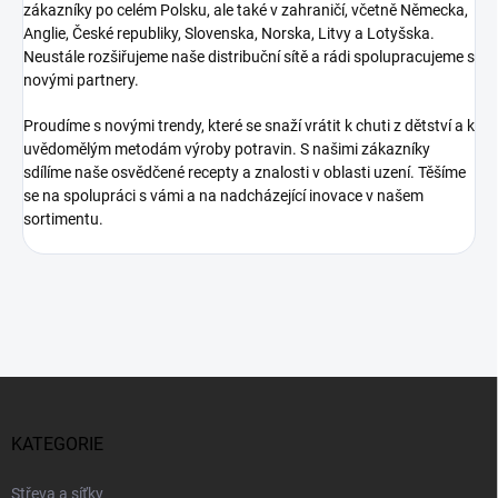
zákazníky po celém Polsku, ale také v zahraničí, včetně Německa,
Anglie, České republiky, Slovenska, Norska, Litvy a Lotyšska.
Neustále rozšiřujeme naše distribuční sítě a rádi spolupracujeme s
novými partnery.
Proudíme s novými trendy, které se snaží vrátit k chuti z dětství a k
uvědomělým metodám výroby potravin. S našimi zákazníky
sdílíme naše osvědčené recepty a znalosti v oblasti uzení. Těšíme
se na spolupráci s vámi a na nadcházející inovace v našem
sortimentu.
Z
á
p
KATEGORIE
a
t
Střeva a síťky