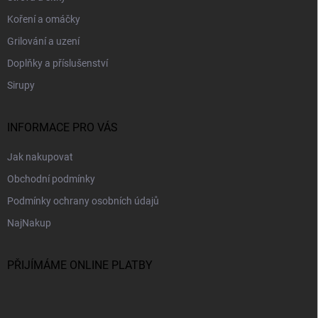
í
Koření a omáčky
Grilování a uzení
Doplňky a příslušenství
Sirupy
INFORMACE PRO VÁS
Jak nakupovat
Obchodní podmínky
Podmínky ochrany osobních údajů
NajNakup
PŘIJÍMÁME ONLINE PLATBY