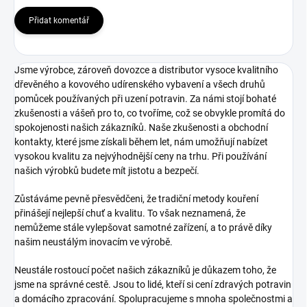
Přidat komentář
Jsme výrobce, zároveň dovozce a distributor vysoce kvalitního
dřevěného a kovového udírenského vybavení a všech druhů
pomůcek používaných při uzení potravin. Za námi stojí bohaté
zkušenosti a vášeň pro to, co tvoříme, což se obvykle promítá do
spokojenosti našich zákazníků. Naše zkušenosti a obchodní
kontakty, které jsme získali během let, nám umožňují nabízet
vysokou kvalitu za nejvýhodnější ceny na trhu. Při používání
našich výrobků budete mít jistotu a bezpečí.
Zůstáváme pevně přesvědčeni, že tradiční metody kouření
přinášejí nejlepší chuť a kvalitu. To však neznamená, že
nemůžeme stále vylepšovat samotné zařízení, a to právě díky
našim neustálým inovacím ve výrobě.
Neustále rostoucí počet našich zákazníků je důkazem toho, že
jsme na správné cestě. Jsou to lidé, kteří si cení zdravých potravin
a domácího zpracování. Spolupracujeme s mnoha společnostmi a