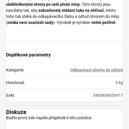
obdélníkovými otvory po celé ploše mísy
. Tyto otvory jsou
navrženy tak, aby
zabraňovaly stékání tuku na ohřívač
, místo
toho tuk stéká do odkapávacího žlabu a odtud otvorem do mísy
(
miska není součástí sady
). Výrobek je vyroben
velmi pečlivě
.
Doplňkové parametry
Kategorie
:
Odkapávací plechy do udíren
Hmotnost
:
5 kg
EAN
:
5905658050917
Diskuze
Buďte první, kdo napíše příspěvek k této položce.