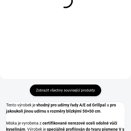
2 636 Kč
411 Kč
Do košíku
Do košíku
Flexi spojka na propojení
nástavece na studené uzení
Borniak s udírnou.
Zobrazit všechny související produkty
Tento výrobek je
vhodný pro udírny řady A/E od Grillpal
a
pro
jakoukoli jinou udírnu s rozměry blízkými 50×50 cm
.
Miska je vyrobena z
certifikované nerezové oceli odolné vůči
kyselinám
. Výrobek je
speciálně profilován do tvaru písmene V s