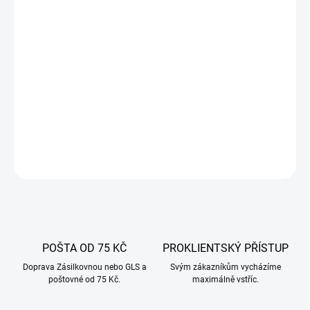
14.8.2026
−
+
Přidat do košíku
Hodí se
pro udírnu řady A/E od Grillpal
a
pro jakoukoli jinou
udírnu s rozměry blízkými 50×50 cm
.
DETAILNÍ INFORMACE
ZEPTAT SE
POŠTA OD 75 KČ
PROKLIENTSKÝ PŘÍSTUP
Doprava Zásilkovnou nebo GLS a
Svým zákazníkům vycházíme
poštovné od 75 Kč.
maximálně vstříc.