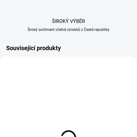
ŠIROKÝ VÝBĚR
Široký sortiment včetně výrobků z České republiky
Související produkty
SKLADEM
SKLADEM U DODAVATELE
(>20 KS)
Termoregulátor pro
Flexi kouřovod 100 mm
topnou spirálu do 4,5kW
pro generátor na
11HT2/1
studené uzení