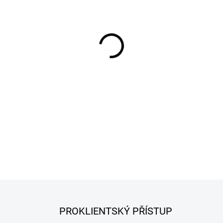
−
+
Síťované pletivo – slouží k př
vařené šunky a zrající klobás
DETAILNÍ INFORMACE
PROKLIENTSKÝ PŘÍSTUP