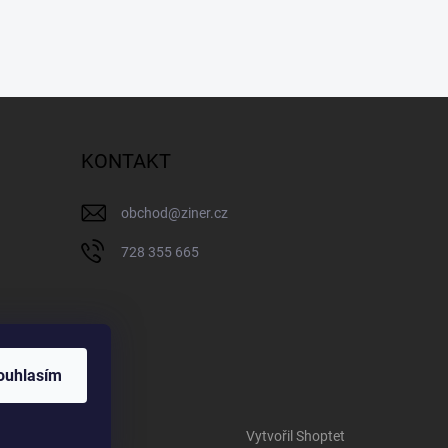
KONTAKT
obchod
@
ziner.cz
728 355 665
ouhlasím
Vytvořil Shoptet