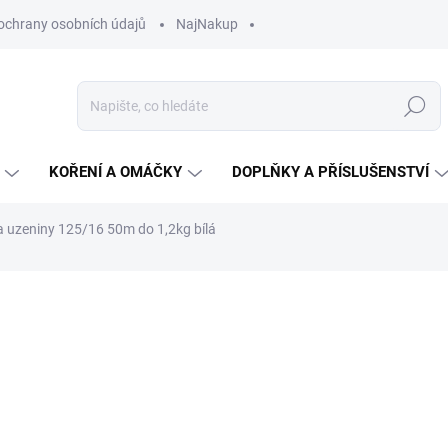
ochrany osobních údajů
NajNakup
Hledat
KOŘENÍ A OMÁČKY
DOPLŇKY A PŘÍSLUŠENSTVÍ
na uzeniny 125/16 50m do 1,2kg bílá
ní
ZNAČKA:
JELUX
592 Kč
Měrná
11,84 Kč / 1 m
cena:
NA OBJEDNÁVKU
MŮŽEME DORUČIT DO:
20.8.2