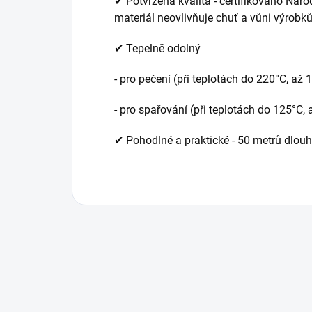
✔ Potvrzená kvalita - certifikováno Ná
materiál neovlivňuje chuť a vůni výrobků
✔ Tepelně odolný
- pro pečení (při teplotách do 220°C, až 
- pro spařování (při teplotách do 125°C,
✔ Pohodlné a praktické - 50 metrů dlouhá 