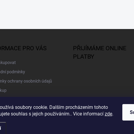
ORMACE PRO VÁS
PŘIJÍMÁME ONLINE
PLATBY
akupovat
dní podmínky
nky ochrany osobních údajů
kup
oužívá soubory cookie. Dalším procházením tohoto
S
jete souhlas s jejich používáním.. Více informací
zde
.
í