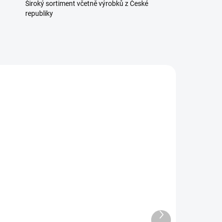
Široký sortiment včetně výrobků z České
republiky
3251
225878954
TELE
NA OBJEDNÁVKU
Generátor kouře pro
udírnu L390 s
dmýchadlem
Další