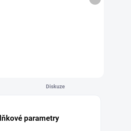
produkt
3 739 Kč
Do košíku
Generátor kouře do elektrické
udírny s objemem 3,9 l a
dmychadla je praktické řešení pro
a
domácí uzení za studena i za
tepla. Nerezové provedení, vysoký
výkon dmychadla 540...
Diskuze
lňkové parametry