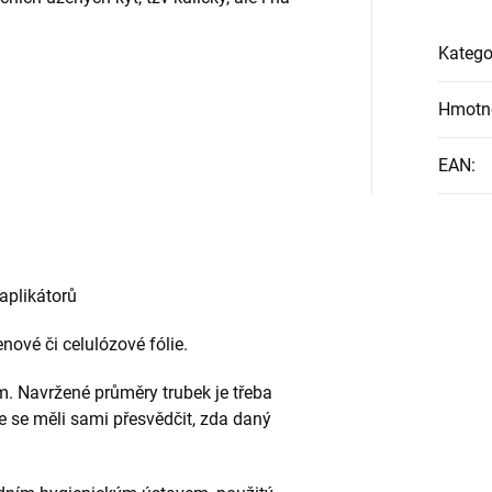
Katego
Hmotn
EAN
:
aplikátorů
ové či celulózové fólie.
 Navržené průměry trubek je třeba
e se měli sami přesvědčit, zda daný