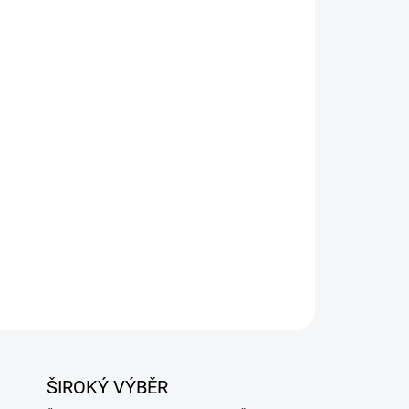
Přidat do košíku
ípravě tradičních uzených kýt, tzv kuličky, ale i na
y.
ZEPTAT SE
ŠIROKÝ VÝBĚR