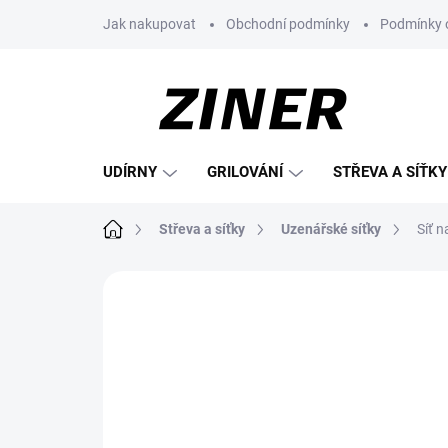
Přejít
Jak nakupovat
Obchodní podmínky
Podmínky 
na
obsah
UDÍRNY
GRILOVÁNÍ
STŘEVA A SÍŤKY
Domů
Střeva a síťky
Uzenářské síťky
Síť 
Neohodnoceno
Podrobnosti hodnoce