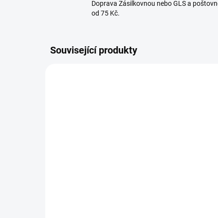
Doprava Zásilkovnou nebo GLS a poštovn
od 75 Kč.
Související produkty
310090
SKLADEM U DODAVATELE
Trubka plastová 11 cm na
Síť
navlékání sítěk na maso
bíl
445 Kč
55