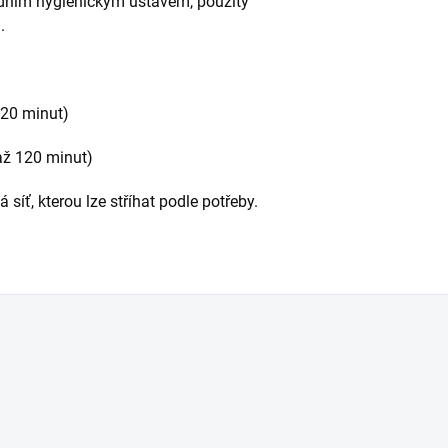
rodním hygienickým ústavem, použitý
.
120 minut)
 až 120 minut)
síť, kterou lze stříhat podle potřeby.