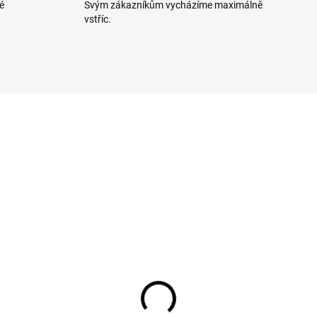
é
Svým zákazníkům vycházíme maximálně
vstříc.
70783237
7078
NA OBJEDNÁVKU
SKLADEM U DODAVA
ka řeznická 100/12
Síť na uzeniny 200/20
á 50m do 1,2kg
50m do 2,5kg bílá
1 Kč
720 Kč