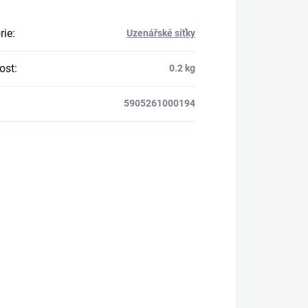
rie
:
Uzenářské síťky
ost
:
0.2 kg
5905261000194