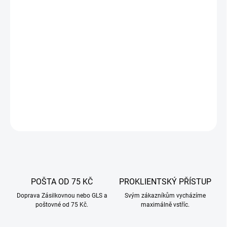
17.8.2026
−
+
Přidat do košíku
Síťované pletivo – slouží k přípravě tradičních uzených kýt, tzv
kuličky, ale i na vařené šunky a zrající klobásy.
DETAILNÍ INFORMACE
ZEPTAT SE
POŠTA OD 75 KČ
PROKLIENTSKÝ PŘÍSTUP
Doprava Zásilkovnou nebo GLS a
Svým zákazníkům vycházíme
poštovné od 75 Kč.
maximálně vstříc.