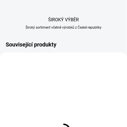
ŠIROKÝ VÝBĚR
Široký sortiment včetně výrobků z České republiky
Související produkty
SKLADEM U DODAVATELE
SKLADEM U DODAVATELE
Trubka plastová 11 cm
Síť na uzeniny 200/20
na navlékání sítěk na
50m do 2,5kg bílá
maso
720 Kč