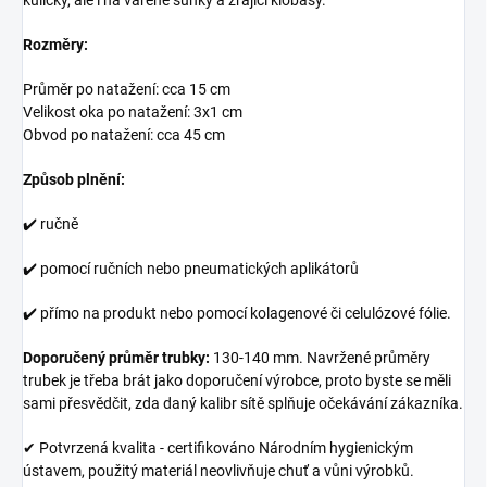
Rozměry:
Průměr po natažení: cca 15 cm
Velikost oka po natažení: 3x1 cm
Obvod po natažení: cca 45 cm
Způsob plnění:
✔️ ručně
✔️ pomocí ručních nebo pneumatických aplikátorů
✔️ přímo na produkt nebo pomocí kolagenové či celulózové fólie.
Doporučený průměr trubky:
130-140 mm. Navržené průměry
trubek je třeba brát jako doporučení výrobce, proto byste se měli
sami přesvědčit, zda daný kalibr sítě splňuje očekávání zákazníka.
✔ Potvrzená kvalita - certifikováno Národním hygienickým
ústavem, použitý materiál neovlivňuje chuť a vůni výrobků.