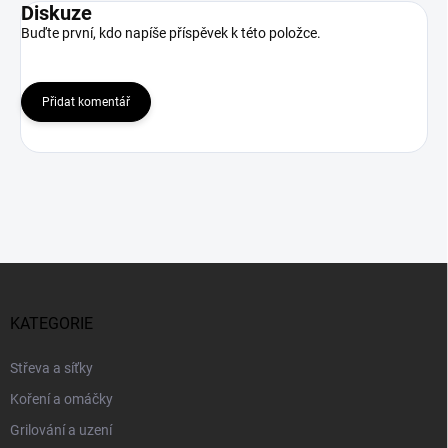
Diskuze
Buďte první, kdo napíše příspěvek k této položce.
Přidat komentář
Z
á
p
KATEGORIE
a
t
Střeva a síťky
í
Koření a omáčky
Grilování a uzení