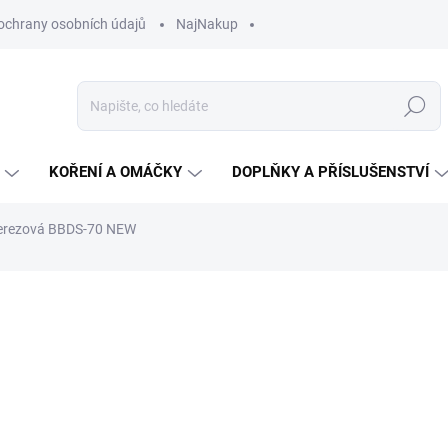
ochrany osobních údajů
NajNakup
Hledat
KOŘENÍ A OMÁČKY
DOPLŇKY A PŘÍSLUŠENSTVÍ
erezová BBDS-70 NEW
ní
ZNAČKA:
BORNIAK
38 990 Kč
35 
Měrná
SKLADEM
(9 KS)
cena:
MŮŽEME DORUČIT DO:
11.8.2