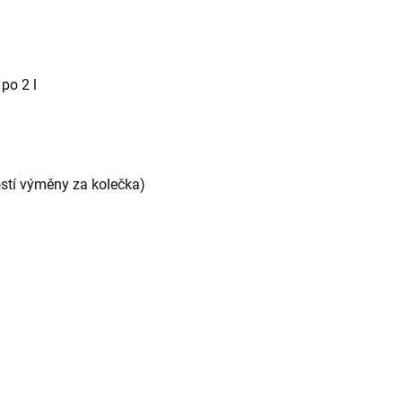
po 2 l
stí výměny za kolečka)