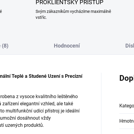
PROKLIENTSKÝ PŘÍSTUP
é
Svým zákazníkům vycházíme maximálně
vstříc.
 (8)
Hodnocení
Dis
ální Teplé a Studené Uzení s Precizní
Dop
robena z vysoce kvalitního leštěného
zařízení elegantní vzhled, ale také
Katego
o multifunkční udící přístroj je ideální
ám umožní dosáhnout vždy
Hmotn
utí uzených produktů.