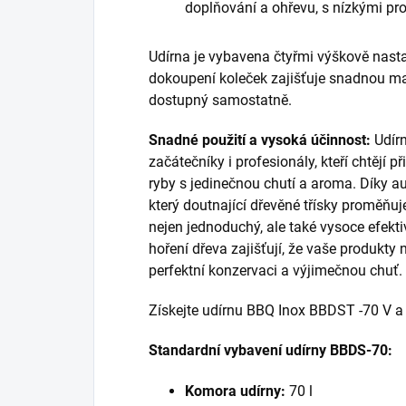
doplňování a ohřevu, s nízkými pr
Udírna je vybavena čtyřmi výškově nast
dokoupení koleček zajišťuje snadnou man
dostupný samostatně.
Snadné použití a vysoká účinnost:
Udírn
začátečníky i profesionály, kteří chtějí p
ryby s jedinečnou chutí a aroma. Díky 
který doutnající dřevěné třísky proměňuje 
nejen jednoduchý, ale také vysoce efekt
hoření dřeva zajišťují, že vaše produkty
perfektní konzervaci a výjimečnou chuť.
Získejte udírnu BBQ Inox BBDST -70 V a
Standardní vybavení udírny BBDS-70:
Komora udírny:
70 l