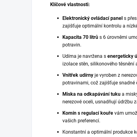
Klíčové vlastnosti:
Elektronický ovládací panel
s přes
zajišťuje optimální kontrolu a nízk
Kapacita 70 litrů
s 6 úrovněmi umo
potravin.
Udírna je navržena s
energeticky 
izolace stěn, silikonového těsnění
Vnitřek udírny
je vyroben z nerezov
potravinami, což zajišťuje snadné 
Miska na odkapávání tuku
a misky
nerezové oceli, usnadňují údržbu z
Komín s regulací kouře
vám umožňu
vašich preferencí.
Konstantní a optimální produkce k