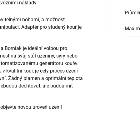
ovozními náklady.
Průmě
avitelnými nohami, a možnost
ipulaci. Adaptér pro studený kouř je
Maximá
a Borniak je ideální volbou pro
řinést na svůj stůl uzeniny, sýry nebo
automatizovanému generátoru kouře,
v kvalitní kouř, je celý proces uzení
ivní. Žádný plamen a optimální teplota
 nebudou dechtovat, ale budou mít
 objevte novou úroveň uzení!