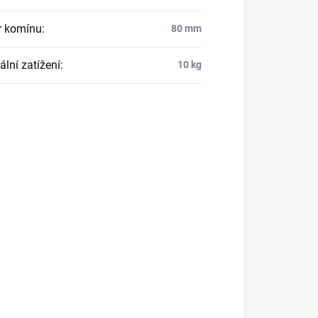
r komínu
:
80 mm
lní zatížení
:
10 kg