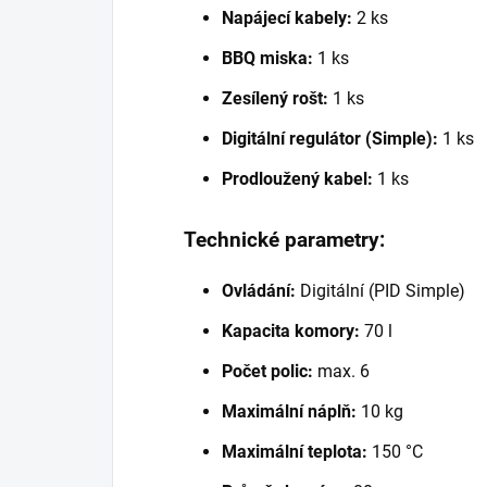
Napájecí kabely:
2 ks
BBQ miska:
1 ks
Zesílený rošt:
1 ks
Digitální regulátor (Simple):
1 ks
Prodloužený kabel:
1 ks
Technické parametry:
Ovládání:
Digitální (PID Simple)
Kapacita komory:
70 l
Počet polic:
max. 6
Maximální náplň:
10 kg
Maximální teplota:
150 °C