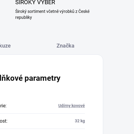
ŠIROKÝ VÝBĚR
Široký sortiment včetně výrobků z České
republiky
kuze
Značka
lňkové parametry
rie
:
Udírny kovové
ost
:
32 kg