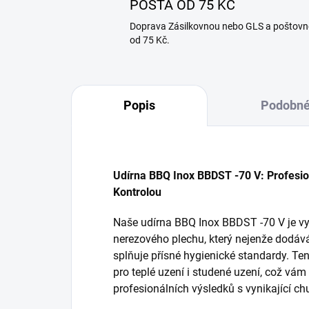
POŠTA OD 75 KČ
Doprava Zásilkovnou nebo GLS a poštovn
od 75 Kč.
Popis
Podobné
Udírna BBQ Inox BBDST -70 V: Profesion
Kontrolou
Naše udírna BBQ Inox BBDST -70 V je vy
nerezového plechu, který nejenže dodává 
splňuje přísné hygienické standardy. Tent
pro teplé uzení i studené uzení, což v
profesionálních výsledků s vynikající ch