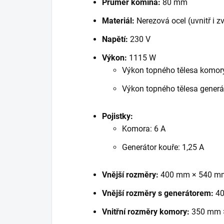
Průměr komína:
80 mm
Materiál:
Nerezová ocel (uvnitř i z
Napětí:
230 V
Výkon:
1115 W
Výkon topného tělesa komor
Výkon topného tělesa generá
Pojistky:
Komora: 6 A
Generátor kouře: 1,25 A
Vnější rozměry:
400 mm × 540 m
Vnější rozměry s generátorem:
40
Vnitřní rozměry komory:
350 mm 