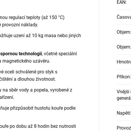
EAN
:
Časov
nou regulací teploty (až 150 °C)
é provozní náklady.
Objem
žňuje uzení až 10 kg masa nebo jiných
Objem
úspornou technologií
, včetně speciální
 a magnetického uzávěru.
Hmotn
é oceli schválené pro styk s
Příkon
:
čištění a dlouhou životnost.
 na sběr vody a popela, vyrobené z
Vnější
ařízení.
generá
je přizpůsobit hustotu kouře podle
Napětí
ouře po dobu až 8 hodin bez nutnosti
Provoz