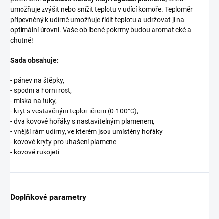
umožňuje zvýšit nebo snížit teplotu v udící komoře. Teploměr
připevněný k udírně umožňuje řídit teplotu a udržovat ji na
optimální úrovni. Vaše oblíbené pokrmy budou aromatické a
chutné!
Sada obsahuje:
- pánev na štěpky,
- spodní a horní rošt,
- miska na tuky,
- kryt s vestavěným teploměrem (0-100°C),
- dva kovové hořáky s nastavitelným plamenem,
- vnější rám udírny, ve kterém jsou umístěny hořáky
- kovové kryty pro uhašení plamene
- kovové rukojeti
Doplňkové parametry