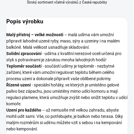
Široký sortiment včetně výrobků z České republiky
Popis výrobku
Malý přístroj – velké možnosti
– malá udírna vám umožní
připravit lahodné uzené ryby, maso, sýry a uzeniny i na malém
balkóně. Malá velikost usnadňuje skladování.
Solidní zpracování
- udírna z kvalitní nerezové oceli určená pro
styk s potravinami je zárukou mnoha lahodných hodů!
Teploměr součástí
- součástí udírny je teploměr - nezbytné
zařízení, které vám umožní regulovat teplotu během celého
procesu uzení a dokonale připravit vaše oblíbené pokrmy.
Řízené uzení
- speciální hořáky, ve kterých je umístěno gelové
palivo bez zápachu, jsou umístěny mimo udící komoru a mají
regulaci plamene, která umožňuje zvýšit nebo snížit teplotu v udící
komoře.
Uzení pro každého
– už nemusíte mít velkou zahradu, abyste
mohli udit sami. Vše, co potřebujete, je balkon nebo terasa. Díky
malým rozměrům si udírnu můžete vzít s sebou i na kempování
nebo kempování.