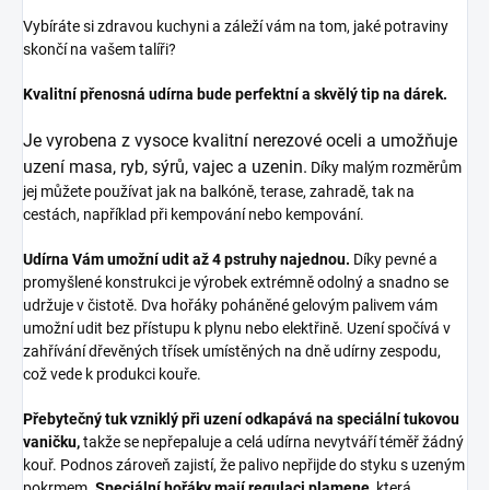
Vybíráte si zdravou kuchyni a záleží vám na tom, jaké potraviny
skončí na vašem talíři?
Kvalitní přenosná udírna bude perfektní a skvělý tip na dárek.
Je vyrobena z vysoce kvalitní nerezové oceli a umožňuje
uzení masa, ryb, sýrů, vajec a uzenin.
Díky malým rozměrům
jej můžete používat jak na balkóně, terase, zahradě, tak na
cestách, například při kempování nebo kempování.
Udírna Vám umožní udit až 4 pstruhy najednou.
Díky pevné a
promyšlené konstrukci je výrobek extrémně odolný a snadno se
udržuje v čistotě. Dva hořáky poháněné gelovým palivem vám
umožní udit bez přístupu k plynu nebo elektřině. Uzení spočívá v
zahřívání dřevěných třísek umístěných na dně udírny zespodu,
což vede k produkci kouře.
Přebytečný tuk vzniklý při uzení odkapává na speciální tukovou
vaničku,
takže se nepřepaluje a celá udírna nevytváří téměř žádný
kouř. Podnos zároveň zajistí, že palivo nepřijde do styku s uzeným
pokrmem.
Speciální hořáky mají regulaci plamene,
která