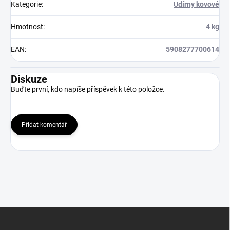
Kategorie
:
Udírny kovové
Hmotnost
:
4 kg
EAN
:
5908277700614
Diskuze
Buďte první, kdo napíše příspěvek k této položce.
Přidat komentář
Z
á