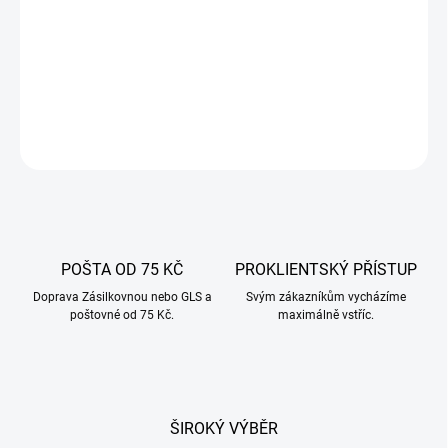
−
+
Přidat do košíku
DETAILNÍ INFORMACE
ZEPTAT SE
POŠTA OD 75 KČ
PROKLIENTSKÝ PŘÍSTUP
Doprava Zásilkovnou nebo GLS a
Svým zákazníkům vycházíme
poštovné od 75 Kč.
maximálně vstříc.
ŠIROKÝ VÝBĚR