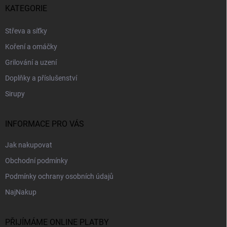
p
KATEGORIE
a
t
Střeva a síťky
í
Koření a omáčky
Grilování a uzení
Doplňky a příslušenství
Sirupy
INFORMACE PRO VÁS
Jak nakupovat
Obchodní podmínky
Podmínky ochrany osobních údajů
NajNakup
PŘIJÍMÁME ONLINE PLATBY