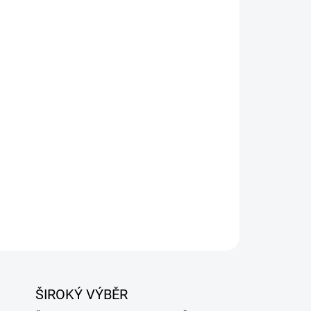
Přidat do košíku
 přípravě dušených pokrmů známých v Polsku
azonek. Zařízení je určeno pro individuální
ých na domácích zahradách a kempování. Povrch
chyňského oleje. Díky systému přitlačování víka
adují méně tuku.
ZEPTAT SE
ŠIROKÝ VÝBĚR