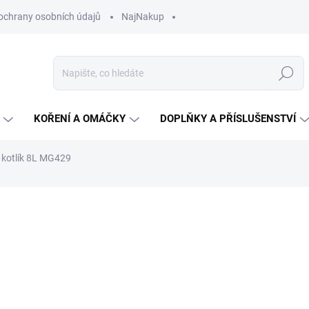
ochrany osobních údajů
NajNakup
Hledat
KOŘENÍ A OMÁČKY
DOPLŇKY A PŘÍSLUŠENSTVÍ
ý kotlík 8L MG429
ní
ZNAČKA:
MASTER GRILL
2 389 Kč
Měrná
NA OBJEDNÁVKU
cena:
MŮŽEME DORUČIT DO:
20.8.2