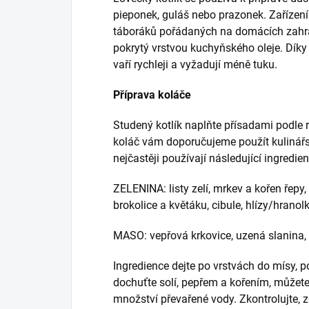
pieponek, guláš nebo prazonek. Zařízení 
táboráků pořádaných na domácích zahra
pokrytý vrstvou kuchyňského oleje. Díky
vaří rychleji a vyžadují méně tuku.
Příprava koláče
Studený kotlík naplňte přísadami podle r
koláč vám doporučujeme použít kulinářsk
nejčastěji používají následující ingredien
ZELENINA: listy zelí, mrkev a kořen řepy
brokolice a květáku, cibule, hlízy/hrano
MASO: vepřová krkovice, uzená slanina, 
Ingredience dejte po vrstvách do mísy, p
dochuťte solí, pepřem a kořením, můžete 
množství převařené vody. Zkontrolujte, z