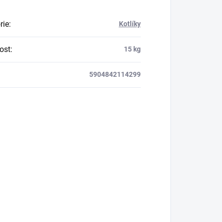
rie
:
Kotlíky
ost
:
15 kg
5904842114299