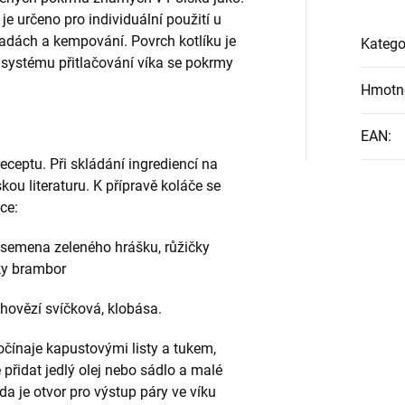
je určeno pro individuální použití u
dách a kempování. Povrch kotlíku je
Katego
 systému přitlačování víka se pokrmy
Hmotn
EAN
:
eceptu. Při skládání ingrediencí na
ou literaturu. K přípravě koláče se
ce:
, semena zeleného hrášku, růžičky
lky brambor
hovězí svíčková, klobása.
očínaje kapustovými listy a tukem,
přidat jedlý olej nebo sádlo a malé
da je otvor pro výstup páry ve víku