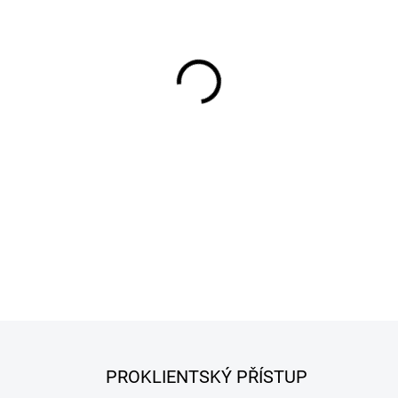
−
+
Lovecký kotlík se používá k
jako: pieponek, guláš nebo pr
použití u táboráků pořádan
kotlíku je pokrytý vrstvou ku
se pokrmy vaří rychleji a vyž
DETAILNÍ INFORMACE
PROKLIENTSKÝ PŘÍSTUP