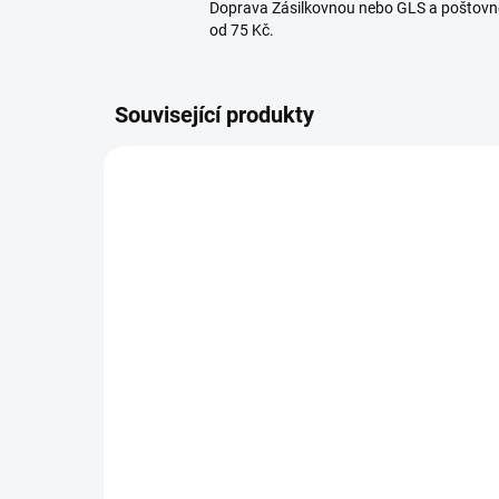
Doprava Zásilkovnou nebo GLS a poštovn
od 75 Kč.
Související produkty
251421468
SKLADEM U DODAVATELE
Směs koření na klobásy 1
Sm
kg
les
874 Kč
70