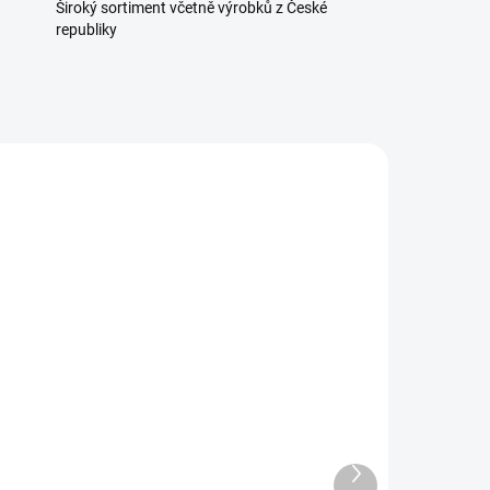
Široký sortiment včetně výrobků z České
republiky
1919
223247307
TELE
SKLADEM
(1 KS)
Směs koření na uzené
maso 50g
Další
69 Kč