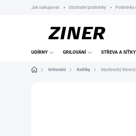
Přejít
Jak nakupovat
Obchodní podmínky
Podmínky 
na
obsah
UDÍRNY
GRILOVÁNÍ
STŘEVA A SÍŤKY
Domů
Grilování
Kotlíky
Myslivecký litinov
Neohodnoceno
Podrobnosti hodnoce