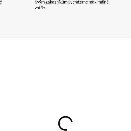
é
Svým zákazníkům vycházíme maximálně
vstříc.
282832563
19441
SKLADEM U DODAVATELE
SKLADEM U DODAVA
ěs koření na přípravu
Koření na šunkovou
nické klobásy 50g
klobásu 50g
 Kč
93 Kč