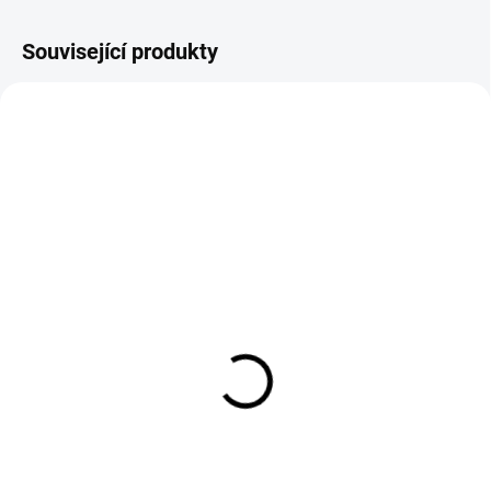
Související produkty
SKLADEM U DODAVATELE
SKLADEM
(2 KS)
Těsnění pro svislou
Plnička klobás jitrnic 5L
plničku klobás 4 kg
vodorovná YG-03372
141 Kč
3 671 Kč
Do košíku
Do košíku
Doporučeno pro vertikální plničku
Nerezová plnička klobás 5 l YG-
s kapacitou 4 kg.Umožňuje
03372 s 2 rychlostmi plnění,