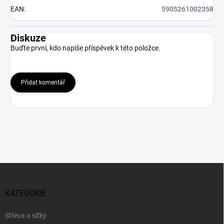
EAN
:
5905261002358
Diskuze
Buďte první, kdo napíše příspěvek k této položce.
Přidat komentář
Z
á
p
KATEGORIE
a
t
Střeva a síťky
í