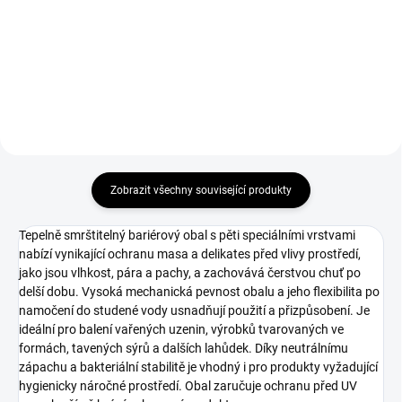
provádět proces plnění
silikonovým těsněním a 4
pohodlným, hygienickým a
nástavci. Robustní provedení
estetickým způsobem.Vysoká
SS304, ideální pro domácí i
kvalita materiálu, ze kterého je
malovýrobu.
těsnění...
Zobrazit všechny související produkty
Tepelně smrštitelný bariérový obal s pěti speciálními vrstvami
nabízí vynikající ochranu masa a delikates před vlivy prostředí,
jako jsou vlhkost, pára a pachy, a zachovává čerstvou chuť po
delší dobu. Vysoká mechanická pevnost obalu a jeho flexibilita po
namočení do studené vody usnadňují použití a přizpůsobení. Je
ideální pro balení vařených uzenin, výrobků tvarovaných ve
formách, tavených sýrů a dalších lahůdek. Díky neutrálnímu
zápachu a bakteriální stabilitě je vhodný i pro produkty vyžadující
hygienicky náročné prostředí. Obal zaručuje ochranu před UV