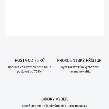
Tepelně smrštitelný bariérový obal s ochranou před vlhkostí, UV
zářením a pachy udržuje produkty čerstvé a chrání jejich vzhled.
DETAILNÍ INFORMACE
ZEPTAT SE
POŠTA OD 75 KČ
PROKLIENTSKÝ PŘÍSTUP
Doprava Zásilkovnou nebo GLS a
Svým zákazníkům vycházíme
poštovné od 75 Kč.
maximálně vstříc.
ŠIROKÝ VÝBĚR
Široký sortiment včetně výrobků z České republiky