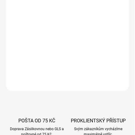
10.8.2026
−
+
Přidat do košíku
Dřevěné štěpky olše-buk -
ideální pro uzení a grilování. Dým z
hořících třísek proniká dovnitř pokrmů, dodává jim vhodnou vůni a
zlatohnědou barvu.
Ideální k uzení jehněčího, hovězího a
vepřového masa,
DETAILNÍ INFORMACE
ZEPTAT SE
POŠTA OD 75 KČ
PROKLIENTSKÝ PŘÍSTUP
Doprava Zásilkovnou nebo GLS a
Svým zákazníkům vycházíme
poštovné od 75 Kč.
maximálně vstříc.