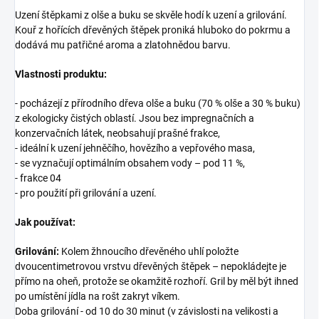
Uzení štěpkami z olše a buku se skvěle hodí k uzení a grilování.
Kouř z hořících dřevěných štěpek proniká hluboko do pokrmu a
dodává mu patřičné aroma a zlatohnědou barvu.
Vlastnosti produktu:
- pocházejí z přírodního dřeva olše a buku (70 % olše a 30 % buku)
z ekologicky čistých oblastí. Jsou bez impregnačních a
konzervačních látek, neobsahují prašné frakce,
- ideální k uzení jehněčího, hovězího a vepřového masa,
- se vyznačují optimálním obsahem vody – pod 11 %,
- frakce 04
- pro použití při grilování a uzení.
Jak používat:
Grilování:
Kolem žhnoucího dřevěného uhlí položte
dvoucentimetrovou vrstvu dřevěných štěpek – nepokládejte je
přímo na oheň, protože se okamžitě rozhoří. Gril by měl být ihned
po umístění jídla na rošt zakryt víkem.
Doba grilování - od 10 do 30 minut (v závislosti na velikosti a