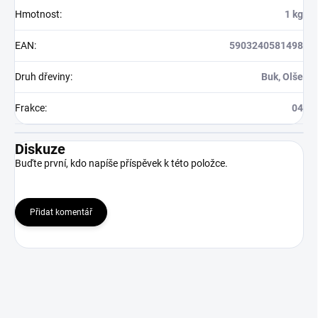
Hmotnost
:
1 kg
EAN
:
5903240581498
Druh dřeviny
:
Buk, Olše
Frakce
:
04
Diskuze
Buďte první, kdo napíše příspěvek k této položce.
Přidat komentář