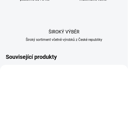
ŠIROKÝ VÝBĚR
Široký sortiment včetně výrobků z České republiky
Související produkty
SKLADEM U DODAVATELE
SKLADEM U DODAVATELE
Generátor kouře pro
Ocelové ohniště k udírně