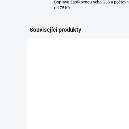
Doprava Zásilkovnou nebo GLS a poštovn
od 75 Kč.
Související produkty
370495896
SKLADEM U DODAVATELE
Udírna Apollo 22 AS22K –
Ge
zahradní gril a smoker
udí
3v1 na dřevěné uhlí
dm