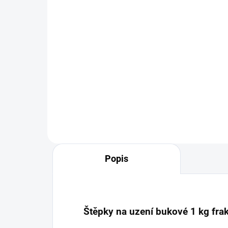
14 498 Kč
3 
Do košíku
Napoleon Apollo 22 3v1 je
Gene
všestranný smoker a gril na
udír
dřevěné uhlí, který kombinuje
dmyc
funkci klasického grilu, smokera a
domá
vodní udírny. Nabízí tři pracovní
tepl
úrovně, přesnou regulaci...
výk
Popis
Štěpky na uzení bukové 1 kg fra