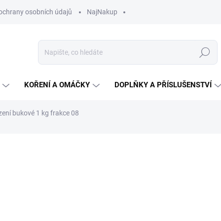
ochrany osobních údajů
NajNakup
Hledat
KOŘENÍ A OMÁČKY
DOPLŇKY A PŘÍSLUŠENSTVÍ
zení bukové 1 kg frakce 08
ní
ZNAČKA:
JELUX
52 Kč
Měrná
52 Kč / 1 kg
cena:
SKLADEM U DODAVATELE
MŮŽEME DORUČIT DO:
17.8.2