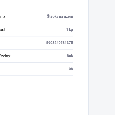
rie
:
Štěpky na uzení
ost
:
1 kg
5903240581375
řeviny
:
Buk
:
08