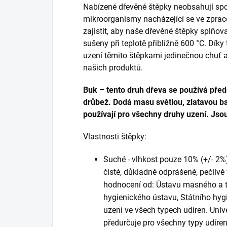
Nabízené dřevěné štěpky neobsahují spory
mikroorganismy nacházející se ve zpra
zajistit, aby naše dřevěné štěpky splňova
sušeny při teplotě přibližně 600 °C. D
uzení těmito štěpkami jedinečnou chuť a
našich produktů.
Buk – tento druh dřeva se používá pře
drůbež. Dodá masu světlou, zlatavou ba
používají pro všechny druhy uzení. Jsou
Vlastnosti štěpky:
Suché - vlhkost pouze 10% (+/- 2%)
čisté, důkladně odprášené, pečlivě
hodnocení od: Ústavu masného a t
hygienického ústavu, Státního hygi
uzení ve všech typech udíren. Univ
předurčuje pro všechny typy udíren