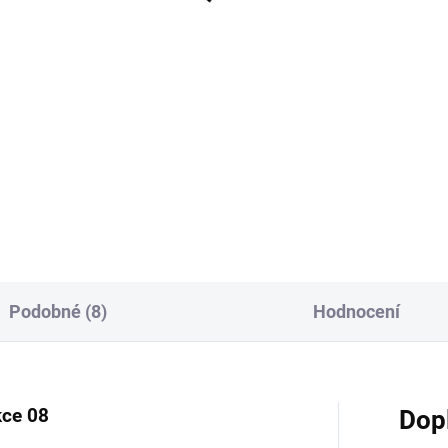
739 Kč
2 758 Kč
Do košíku
Do košíku
rátor kouře do elektrické
Ocelové ohniště k udírně s
ny s objemem 3,9 l a
litinovým roštem je praktický
hadla je praktické řešení pro
řešením pro efektivní vytápění
cí uzení za studena i za
udírny a stabilní přívod kouře.
a. Nerezové provedení, vysoký
Pevná konstrukce, kompaktní
on dmychadla 540...
rozměry 40 × 25 × 22 cm a...
Podobné (8)
Hodnocení
kce 08
Dop