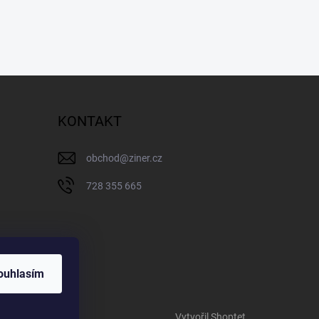
KONTAKT
obchod
@
ziner.cz
728 355 665
ouhlasím
Vytvořil Shoptet