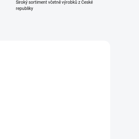
Široký sortiment včetně výrobků z České
republiky
1953
259804834
TELE
SKLADEM
(1 KS)
ně
Štěpky na uzení BUK 17
kg frakce 10
569 Kč