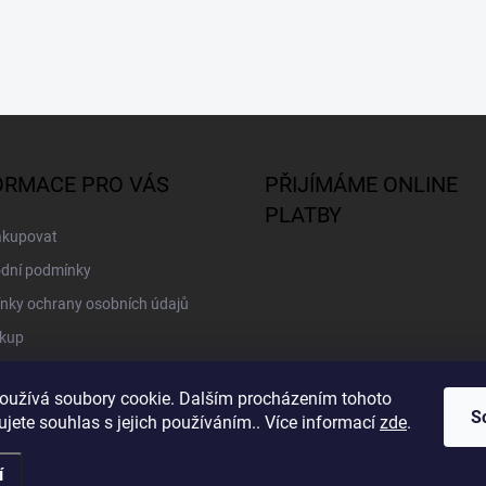
ORMACE PRO VÁS
PŘIJÍMÁME ONLINE
PLATBY
akupovat
dní podmínky
nky ochrany osobních údajů
kup
oužívá soubory cookie. Dalším procházením tohoto
S
jete souhlas s jejich používáním.. Více informací
zde
.
í