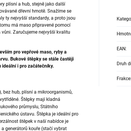
 plísní a hub, stejně jako další
covávané dřevní hmotě. Snažíme se
ly ty nejvyšší standardy, a proto jsou
Katego
íky tomu má maso připravené pomocí
 vůni. Zaručujeme nejvyšší kvalitu
Hmotn
EAN
:
devším pro vepřové maso, ryby a
rvu. Bukové štěpky se stále častěji
Druh d
 ideální i pro začátečníky.
Frakce
, bez hub, plísní a mikroorganismů,
 vytříděné. Štěpky mají kladná
ukového průmyslu, Státního
enického ústavu. Štěpka je ideální pro
erzálnost štěpek v naší nabídce je
 a generátorů kouře (stačí vybrat