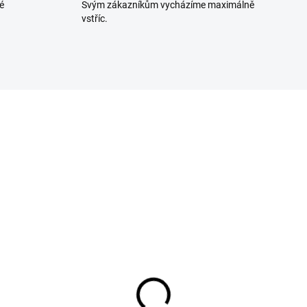
é
Svým zákazníkům vycházíme maximálně
vstříc.
225878954
31587
NA OBJEDNÁVKU
SKLADEM U DODAVA
nerátor kouře pro
Ocelové ohniště k udír
rnu L390 s
s litinovým roštem
ýchadlem
40×25×22 cm průměr
kouřovodu 100 mm