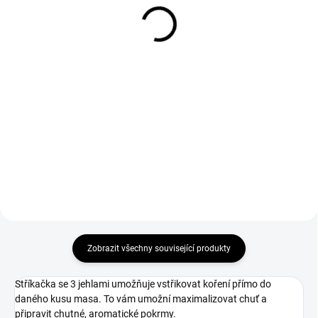
Měrná
Měrná
380 Kč / 1 kg
480 Kč / 1 kg
cena:
cena:
Do košíku
Do košíku
Mletý zázvor - je jedinečné koření
díky své palčivé chuti s citrónově
nasládlým tónem a příjemnou,
kořenitou vůní. Je výborným
doplňkem sladkých jídel a
svařeného vína. Navíc se...
Zobrazit všechny související produkty
Stříkačka se 3 jehlami umožňuje vstřikovat koření přímo do
daného kusu masa. To vám umožní maximalizovat chuť a
připravit chutné, aromatické pokrmy.