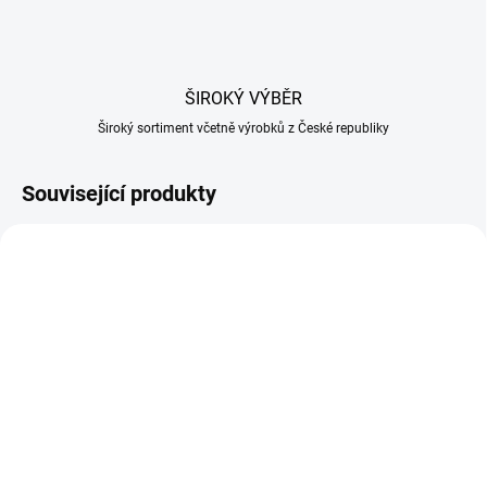
ŠIROKÝ VÝBĚR
Široký sortiment včetně výrobků z České republiky
Související produkty
SKLADEM U DODAVATELE
SKLADEM U DODAVATELE
Tymián sušený 100g
Zázvor mletý 100g
38 Kč
48 Kč