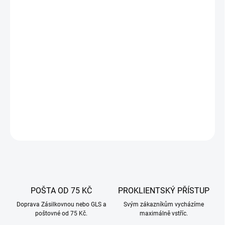
20.8.2026
−
+
Přidat do košíku
Stříkačka se 3 jehlami umožňuje vstřikovat koření přímo do
daného kusu masa. To vám umožní maximalizovat chuť a
připravit chutné, aromatické pokrmy.
DETAILNÍ INFORMACE
ZEPTAT SE
POŠTA OD 75 KČ
PROKLIENTSKÝ PŘÍSTUP
Doprava Zásilkovnou nebo GLS a
Svým zákazníkům vycházíme
poštovné od 75 Kč.
maximálně vstříc.