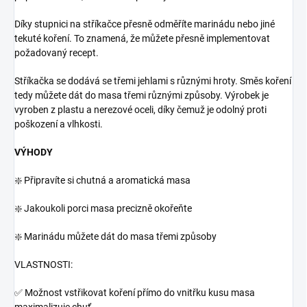
Díky stupnici na stříkačce přesně odměříte marinádu nebo jiné
tekuté koření. To znamená, že můžete přesně implementovat
požadovaný recept.
Stříkačka se dodává se třemi jehlami s různými hroty. Směs koření
tedy můžete dát do masa třemi různými způsoby. Výrobek je
vyroben z plastu a nerezové oceli, díky čemuž je odolný proti
poškození a vlhkosti.
VÝHODY
❇️ Připravíte si chutná a aromatická masa
❇️ Jakoukoli porci masa precizně okořeňte
❇️ Marinádu můžete dát do masa třemi způsoby
VLASTNOSTI:
✅ Možnost vstřikovat koření přímo do vnitřku kusu masa
maximalizuje chuť