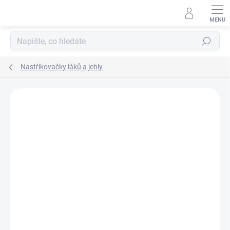
Přejít
na
obsah
Hledat
Nastřikovačky láků a jehly
Podrobnosti hodnocení
Neohodnoceno
ZNAČKA:
TADAR