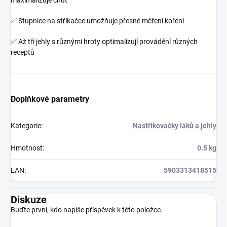
✅ Stupnice na stříkačce umožňuje přesné měření koření
✅ Až tři jehly s různými hroty optimalizují provádění různých
receptů
Doplňkové parametry
Kategorie
:
Nastřikovačky láků a jehly
Hmotnost
:
0.5 kg
EAN
:
5903313418515
Diskuze
Buďte první, kdo napíše příspěvek k této položce.