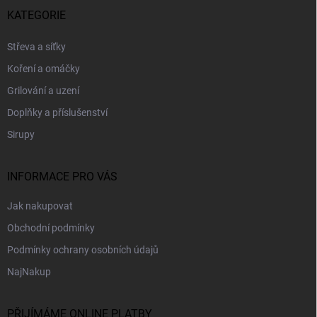
p
KATEGORIE
a
t
Střeva a síťky
í
Koření a omáčky
Grilování a uzení
Doplňky a příslušenství
Sirupy
INFORMACE PRO VÁS
Jak nakupovat
Obchodní podmínky
Podmínky ochrany osobních údajů
NajNakup
PŘIJÍMÁME ONLINE PLATBY