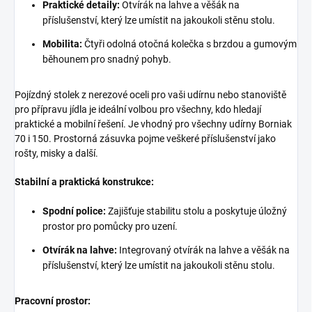
Praktické detaily:
Otvírák na lahve a věšák na
příslušenství, který lze umístit na jakoukoli stěnu stolu.
Mobilita:
Čtyři odolná otočná kolečka s brzdou a gumovým
běhounem pro snadný pohyb.
Pojízdný stolek z nerezové oceli pro vaši udírnu nebo stanoviště
pro přípravu jídla je ideální volbou pro všechny, kdo hledají
praktické a mobilní řešení. Je vhodný pro všechny udírny Borniak
70 i 150. Prostorná zásuvka pojme veškeré příslušenství jako
rošty, misky a další.
Stabilní a praktická konstrukce:
Spodní police:
Zajišťuje stabilitu stolu a poskytuje úložný
prostor pro pomůcky pro uzení.
Otvírák na lahve:
Integrovaný otvírák na lahve a věšák na
příslušenství, který lze umístit na jakoukoli stěnu stolu.
Pracovní prostor: