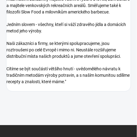
a majitele venkovských rekreačních areálů. Směřujeme také k
filozofii Slow Food a milovníkům amerického barbecue.
Jedním slovem - všechny, kteří si váží zdravého jídla a domácích
metod jeho výroby.
Naši zákazníci a firmy, se kterými spolupracujeme, jsou
roztroušeni po celé Evropě i mimo ni. Neustále rozšiřujeme
distribuční místa našich produktů a jsme otevření spolupráci.
Cítíme se být součástí většího hnutí - uvědomělého návratu k
tradičním metodám výroby potravin, a s naším komunitou sdílíme
recepty a znalosti, které máme."
Z
á