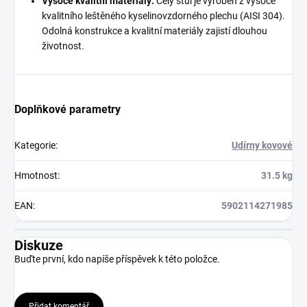
Vysoce kvalitní materiály:
Celý stůl je vyroben z vysoce
kvalitního leštěného kyselinovzdorného plechu (AISI 304).
Odolná konstrukce a kvalitní materiály zajistí dlouhou
životnost.
Doplňkové parametry
Kategorie
:
Udírny kovové
Hmotnost
:
31.5 kg
EAN
:
5902114271985
Diskuze
Buďte první, kdo napíše příspěvek k této položce.
Přidat komentář