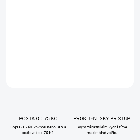
20.8.2026
−
+
Přidat do košíku
Stůl pod udírnu Borniak na kolečkách - Pojízdný stolek z nerezové
oceli s prostornou zásuvkou, stabilní konstrukcí a praktickými
detaily.
DETAILNÍ INFORMACE
ZEPTAT SE
POŠTA OD 75 KČ
PROKLIENTSKÝ PŘÍSTUP
Doprava Zásilkovnou nebo GLS a
Svým zákazníkům vycházíme
poštovné od 75 Kč.
maximálně vstříc.