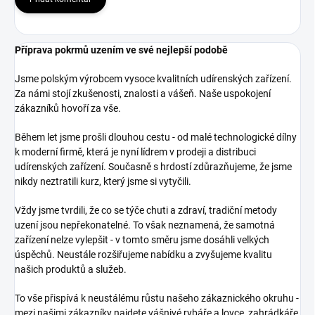
Příprava pokrmů uzením ve své nejlepší podobě
Jsme polským výrobcem vysoce kvalitních udírenských zařízení.
Za námi stojí zkušenosti, znalosti a vášeň. Naše uspokojení
zákazníků hovoří za vše.
Během let jsme prošli dlouhou cestu - od malé technologické dílny
k moderní firmě, která je nyní lídrem v prodeji a distribuci
udírenských zařízení. Současně s hrdostí zdůrazňujeme, že jsme
nikdy neztratili kurz, který jsme si vytyčili.
Vždy jsme tvrdili, že co se týče chuti a zdraví, tradiční metody
uzení jsou nepřekonatelné. To však neznamená, že samotná
zařízení nelze vylepšit - v tomto směru jsme dosáhli velkých
úspěchů. Neustále rozšiřujeme nabídku a zvyšujeme kvalitu
našich produktů a služeb.
To vše přispívá k neustálému růstu našeho zákaznického okruhu -
mezi našimi zákazníky najdete vášnivé rybáře a lovce, zahrádkáře