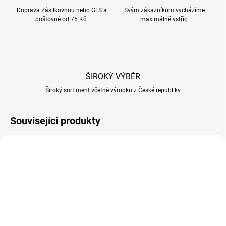
Doprava Zásilkovnou nebo GLS a
Svým zákazníkům vycházíme
poštovné od 75 Kč.
maximálně vstříc.
ŠIROKÝ VÝBĚR
Široký sortiment včetně výrobků z České republiky
Související produkty
SKLADEM U DODAVATELE
SKLADEM U DODAVATELE