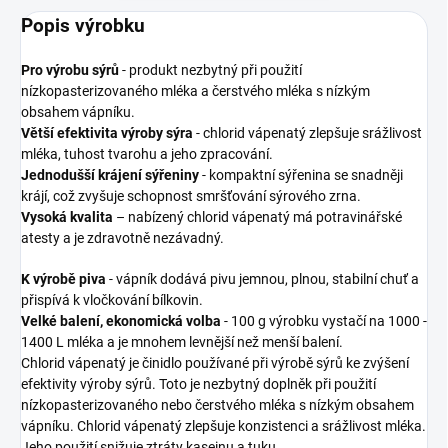
Popis výrobku
Pro výrobu sýrů
- produkt nezbytný při použití
nízkopasterizovaného mléka a čerstvého mléka s nízkým
obsahem vápníku.
Větší efektivita výroby sýra
- chlorid vápenatý zlepšuje srážlivost
mléka, tuhost tvarohu a jeho zpracování.
Jednodušší krájení sýřeniny
- kompaktní sýřenina se snadněji
krájí, což zvyšuje schopnost smršťování sýrového zrna.
Vysoká kvalita
– nabízený chlorid vápenatý má potravinářské
atesty a je zdravotně nezávadný.
K výrobě piva
- vápník dodává pivu jemnou, plnou, stabilní chuť a
přispívá k vločkování bílkovin.
Velké balení, ekonomická volba
- 100 g výrobku vystačí na 1000 -
1400 L mléka a je mnohem levnější než menší balení.
Chlorid vápenatý je činidlo používané při výrobě sýrů ke zvýšení
efektivity výroby sýrů. Toto je nezbytný doplněk při použití
nízkopasterizovaného nebo čerstvého mléka s nízkým obsahem
vápníku. Chlorid vápenatý zlepšuje konzistenci a srážlivost mléka.
Jeho použití snižuje ztráty kaseinu a tuku.