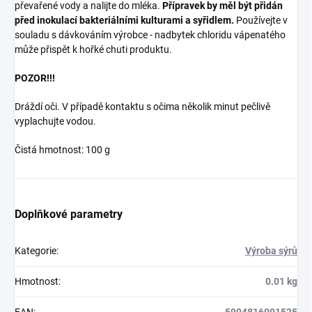
převařené vody a nalijte do mléka.
Přípravek by měl být přidán
před inokulací bakteriálními kulturami a syřidlem.
Používejte v
souladu s dávkováním výrobce - nadbytek chloridu vápenatého
může přispět k hořké chuti produktu.
POZOR!!!
Dráždí oči. V případě kontaktu s očima několik minut pečlivě
vyplachujte vodou.
Čistá hmotnost: 100 g
Doplňkové parametry
Kategorie
:
Výroba sýrů
Hmotnost
:
0.01 kg
EAN
:
5904816001525