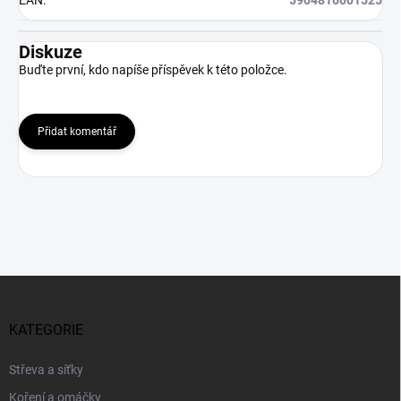
Diskuze
Buďte první, kdo napíše příspěvek k této položce.
Přidat komentář
Z
á
p
KATEGORIE
a
t
Střeva a síťky
í
Koření a omáčky