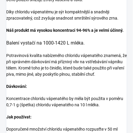
Díky chloridu vápenatému je sýr kompaktnější a snadněji
zpracovatelný, což zvyšuje snadnost smrštění sýrového zrna.
Náš produkt má vysokou koncentraci 94-96% a je velmi účinný.
Balení vystačí na 1000-1420 L mléka.
Potravinová kvalita nabízeného chloridu vápenatého znamená, že
při správném dávkování má příznivý vliv na vstřebávání vápníku
tělem. Kromě toho je to činidlo, které bude také použito při vaření
piva, mimo jiné, aby poskytlo plnou, stabilní chuť.
Dávkování:
Koncentrace chloridu vápenatého by měla být použita v poměru
0,7-1 g (špetka) chloridu vápenatého na 10 l mléka.
Jak používat:
Doporučené množství chloridu vápenatého rozpusťte v 50 ml