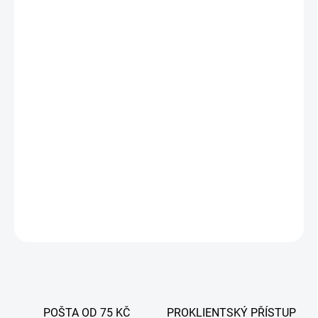
DORUČIT DO:
14.8.2026
−
+
Přidat do košíku
Chlorid vápenatý je činidlo používané při výrobě sýrů ke zvýšení
efektivity výroby sýrů. Toto je nezbytný doplněk při použití
nízkopasterizovaného nebo čerstvého mléka s nízkým obsahem
vápníku. Chlorid vápenatý zlepšuje konzistenci a srážlivost mléka.
Jeho použití snižuje ztráty kaseinu a tuku.
DETAILNÍ INFORMACE
ZEPTAT SE
POŠTA OD 75 KČ
PROKLIENTSKÝ PŘÍSTUP