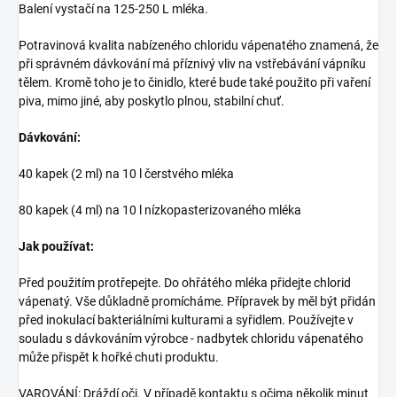
Balení vystačí na 125-250 L mléka.
Potravinová kvalita nabízeného chloridu vápenatého znamená, že
při správném dávkování má příznivý vliv na vstřebávání vápníku
tělem. Kromě toho je to činidlo, které bude také použito při vaření
piva, mimo jiné, aby poskytlo plnou, stabilní chuť.
Dávkování:
40 kapek (2 ml) na 10 l čerstvého mléka
80 kapek (4 ml) na 10 l nízkopasterizovaného mléka
Jak používat:
Před použitím protřepejte. Do ohřátého mléka přidejte chlorid
vápenatý. Vše důkladně promícháme. Přípravek by měl být přidán
před inokulací bakteriálními kulturami a syřidlem. Používejte v
souladu s dávkováním výrobce - nadbytek chloridu vápenatého
může přispět k hořké chuti produktu.
VAROVÁNÍ: Dráždí oči. V případě kontaktu s očima několik minut