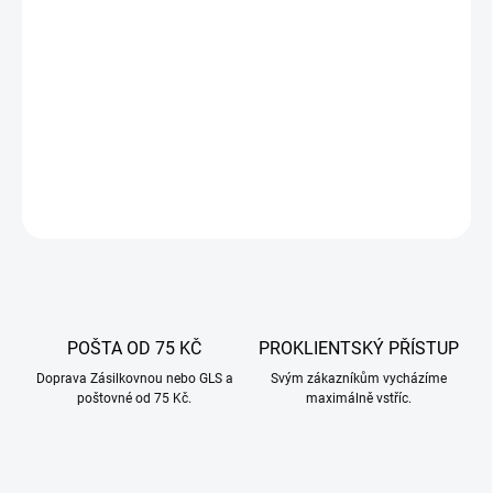
DORUČIT DO:
11.8.2026
−
+
Přidat do košíku
DETAILNÍ INFORMACE
ZEPTAT SE
POŠTA OD 75 KČ
PROKLIENTSKÝ PŘÍSTUP
Doprava Zásilkovnou nebo GLS a
Svým zákazníkům vycházíme
poštovné od 75 Kč.
maximálně vstříc.