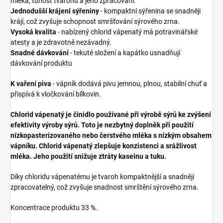
mléka, tuhost tvarohu a jeho zpracování.
Jednodušší krájení sýřeniny
- kompaktní sýřenina se snadněji
krájí, což zvyšuje schopnost smršťování sýrového zrna.
Vysoká kvalita
- nabízený chlorid vápenatý má potravinářské
atesty a je zdravotně nezávadný.
Snadné dávkování
- tekuté složení a kapátko usnadňují
dávkování produktu
K vaření piva
- vápník dodává pivu jemnou, plnou, stabilní chuť a
přispívá k vločkování bílkovin.
Chlorid vápenatý je činidlo používané při výrobě sýrů ke zvýšení
efektivity výroby sýrů. Toto je nezbytný doplněk při použití
nízkopasterizovaného nebo čerstvého mléka s nízkým obsahem
vápníku. Chlorid vápenatý zlepšuje konzistenci a srážlivost
mléka. Jeho použití snižuje ztráty kaseinu a tuku.
Díky chloridu vápenatému je tvaroh kompaktnější a snadněji
zpracovatelný, což zvyšuje snadnost smrštění sýrového zrna.
Koncentrace produktu 33 %.