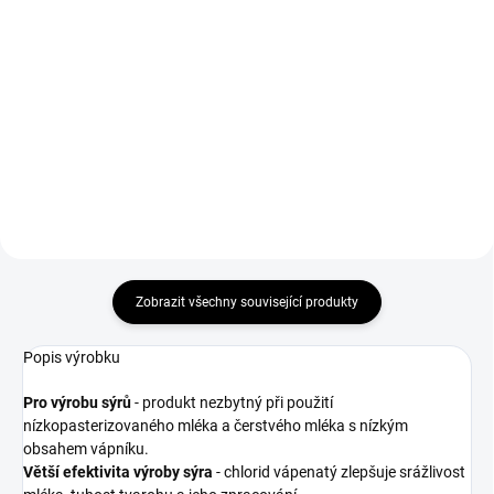
Do košíku
Do košíku
Směs koření na klobásy/párky z
Směs koření na klobásu na
receptu Marcina Kostrzewského
způsob Lisiecka z receptu
Přírodní ingredience bez přidané
Marcina
soli a cukru nebo jiných
Kostrzewského.Obsahuje přírodní
zvýrazňovačů chuti. Směs vám
ingredience bez přidané soli,
umožní připravit lahodné...
cukru nebo jiných zvýrazňovačů
chuti. Směs vám umožní...
Zobrazit všechny související produkty
Popis výrobku
Pro výrobu sýrů
- produkt nezbytný při použití
nízkopasterizovaného mléka a čerstvého mléka s nízkým
obsahem vápníku.
Větší efektivita výroby sýra
- chlorid vápenatý zlepšuje srážlivost