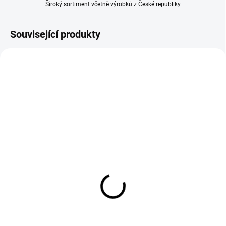
Široký sortiment včetně výrobků z České republiky
Související produkty
SKLADEM
SKLADEM
(2 KS)
(1 KS)
Plnička klobás jitrnic 5L
Silikonový píst fi 11,5 cm
vodorovná YG-03372
pro 3 kg plničky Browin
3 671 Kč
170 Kč
Do košíku
Do košíku
Nerezová plnička klobás 5 l YG-
Silikonový plunžr pro plničky 3 kg