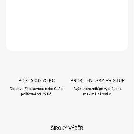
Polyamidová střívka - jsou určena především pro pivovarské
suroviny - tlačenky, játrovky a další droby. Používá se také pro
výrobky v šunkovaru.
DETAILNÍ INFORMACE
ZEPTAT SE
POŠTA OD 75 KČ
PROKLIENTSKÝ PŘÍSTUP
Doprava Zásilkovnou nebo GLS a
Svým zákazníkům vycházíme
poštovné od 75 Kč.
maximálně vstříc.
ŠIROKÝ VÝBĚR