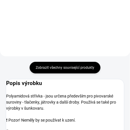
03372 s 2 rychlostmi plnění,
je vyměnitelný díl, díky kterému
silikonovým těsněním a 4
můžete své oblíbené vybavení
nástavci. Robustní provedení
používat ještě déle! Vyrobeno z
SS304, ideální pro domácí i
nerezové oceli potažené
malovýrobu.
silikonem, bylo...
Zobrazit všechny související produkty
Popis výrobku
Polyamidová střívka - jsou určena především pro pivovarské
suroviny - tlačenky, játrovky a další droby. Používá se také pro
výrobky v šunkovaru.
❗️ Pozor! Neměly by se používat k uzení.