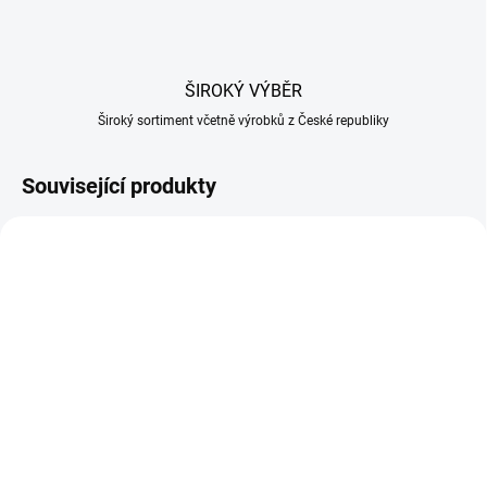
ŠIROKÝ VÝBĚR
Široký sortiment včetně výrobků z České republiky
Související produkty
SKLADEM
SKLADEM U DODAVATELE
(2 KS)
Skopová střeva 22/24
Skopová střeva 18/20
15m
svazek 90m