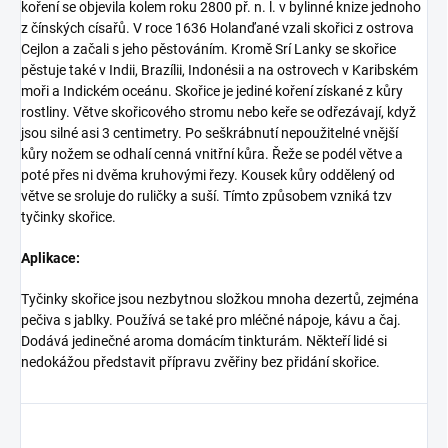
koření se objevila kolem roku 2800 př. n. l. v bylinné knize jednoho
z čínských císařů. V roce 1636 Holanďané vzali skořici z ostrova
Cejlon a začali s jeho pěstováním. Kromě Srí Lanky se skořice
pěstuje také v Indii, Brazílii, Indonésii a na ostrovech v Karibském
moři a Indickém oceánu. Skořice je jediné koření získané z kůry
rostliny. Větve skořicového stromu nebo keře se odřezávají, když
jsou silné asi 3 centimetry. Po seškrábnutí nepoužitelné vnější
kůry nožem se odhalí cenná vnitřní kůra. Řeže se podél větve a
poté přes ni dvěma kruhovými řezy. Kousek kůry oddělený od
větve se sroluje do ruličky a suší. Tímto způsobem vzniká tzv
tyčinky skořice.
Aplikace:
Tyčinky skořice jsou nezbytnou složkou mnoha dezertů, zejména
pečiva s jablky. Používá se také pro mléčné nápoje, kávu a čaj.
Dodává jedinečné aroma domácím tinkturám. Někteří lidé si
nedokážou představit přípravu zvěřiny bez přidání skořice.