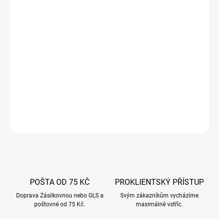
−
+
Přidat do košíku
Skořice je výjimečně aromatické koření. Vyznačuje se sladkou,
intenzivní, ale lehce palčivou chutí. Skořicová tyčinka okouzluje
svou vůní a dává nám mimořádné kulinářské možnosti. Skvěle
obohatí jak pikantní, masité pokrmy, tak sladké dezerty.
DETAILNÍ INFORMACE
ZEPTAT SE
POŠTA OD 75 KČ
PROKLIENTSKÝ PŘÍSTUP
Doprava Zásilkovnou nebo GLS a
Svým zákazníkům vycházíme
poštovné od 75 Kč.
maximálně vstříc.