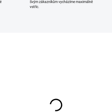
é
Svým zákazníkům vycházíme maximálně
vstříc.
411314
41
NA OBJEDNÁVKU
SKLADEM U DODAVA
rma na výrobu sýra
Forma na výrobu sýra 
x16x16,5cm 1000 g
cm na 250 g
5 Kč
44 Kč