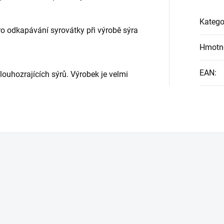
Katego
pro odkapávání syrovátky při výrobě sýra
Hmotn
EAN
:
ouhozrajících sýrů. Výrobek je velmi