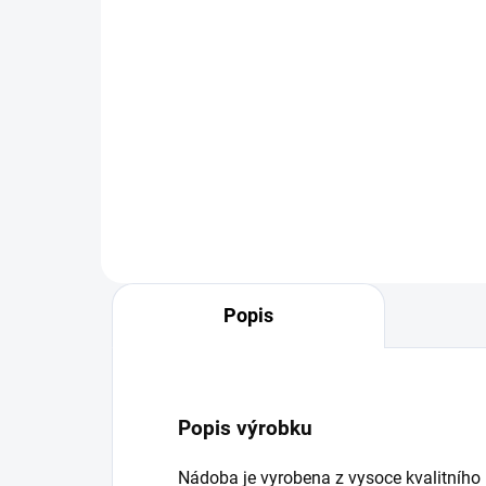
424 Kč
Do košíku
Sýři
nejr
Záleží vám na kvalitě produktů,
příp
které každý den skončí na stole
ve s
vaší rodiny? Dáváte přednost
pří
tomu, abyste ve svém jídelníčku
ovoc
viděli zdravé produkty bez
zbytečných přísad? Se...
Popis
Popis výrobku
Nádoba je vyrobena z vysoce kvalitního 