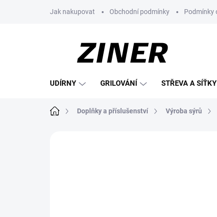
Přejít
Jak nakupovat
Obchodní podmínky
Podmínky 
na
obsah
UDÍRNY
GRILOVÁNÍ
STŘEVA A SÍŤKY
Domů
Doplňky a příslušenství
Výroba sýrů
Neohodnoceno
Podrobnosti hodnoce