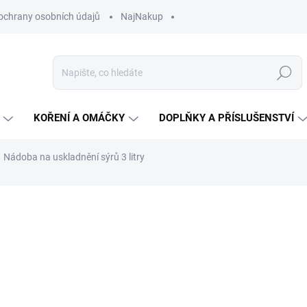
ochrany osobních údajů
NajNakup
Hledat
KOŘENÍ A OMÁČKY
DOPLŇKY A PŘÍSLUŠENSTVÍ
Nádoba na uskladnění sýrů 3 litry
ní
ZNAČKA:
BROWIN
388 Kč
Měrná
NA OBJEDNÁVKU
cena:
MŮŽEME DORUČIT DO:
18.8.2