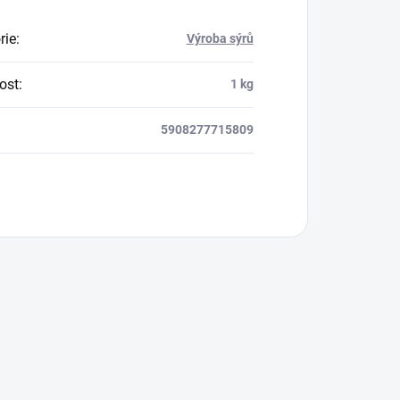
rie
:
Výroba sýrů
ost
:
1 kg
5908277715809