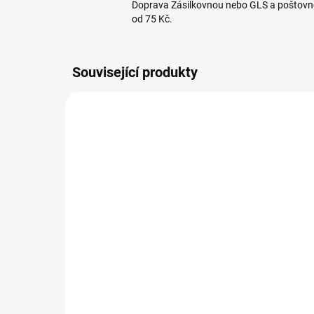
Doprava Zásilkovnou nebo GLS a poštovn
od 75 Kč.
Související produkty
411000
SKLADEM U DODAVATELE
Startovací sada pro
Fo
domácí výrobu sýrů
16
mladý sýr
32