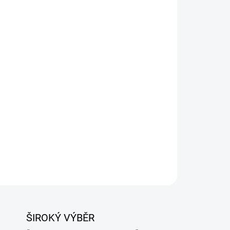
Přidat do košíku
kvalitního plastu. Dalším prvkem je mřížka,
soby:
a, ideální pro odkapávání syrovátky při výrobě
ZEPTAT SE
ŠIROKÝ VÝBĚR