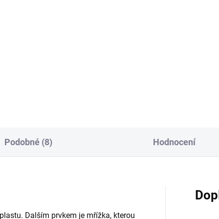
Do košíku
Do košíku
dla jsou nejjednodušší a
Forma na výrobu sýra pro do
ychlejší sýry na domácí
výrobu sýrů, ideální zejména 
ravu. Podávat je můžete jak
měkké syřidlo a tvaroh. Umož
lané, tak sladké verzi s
získat sýr ve tvaru válce. Je
davkem ovoce nebo sušeného
vyrobena z odolného materiál
e. Pevnou porci tohoto...
je schválena pro...
Podobné (8)
Hodnocení
Dop
plastu. Dalším prvkem je mřížka, kterou