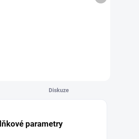
cena:
Do košíku
mácí
Frankfurter mix - přírodní
na
ingredience bez přidané soli, které
ňuje
vám umožní připravit lahodné,
aromatické a zdravé pokrmy pro
u a
vaši rodinu a přátele. Směs se
skvěle hodí k masu –...
Diskuze
lňkové parametry