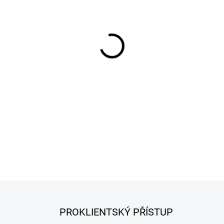
−
+
Nádoba je vyrobena z vysoce 
kterou lze použít dvěma způ
1) jako základ pro výrobu sýr
sýra
2) jako přídavná police.
DETAILNÍ INFORMACE
PROKLIENTSKÝ PŘÍSTUP